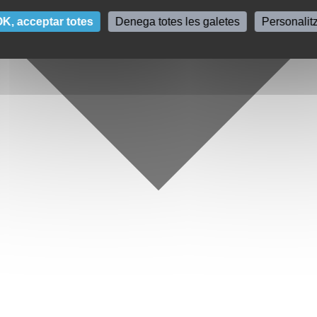
K, acceptar totes
Denega totes les galetes
Personalit