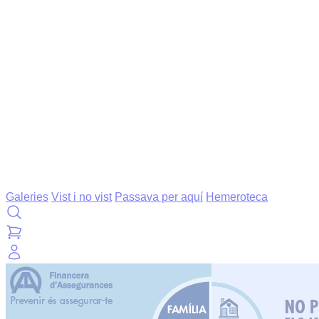
Galeries
Vist i no vist
Passava per aquí
Hemeroteca