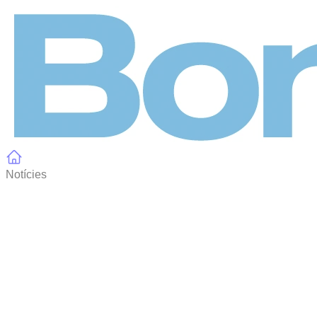
Panell de gestió de galetes
Notícies