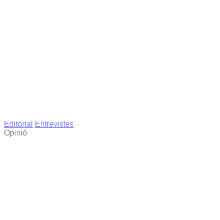
Editorial
Entrevistes
Opinió