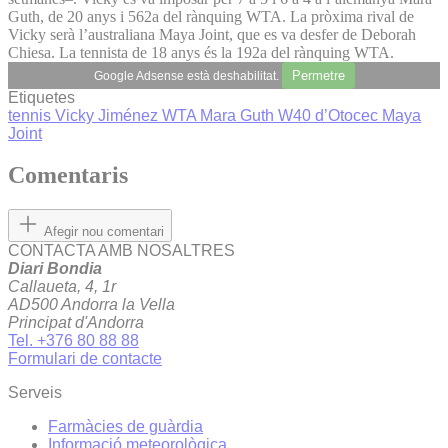
Guth, de 20 anys i 562a del rànquing WTA. La pròxima rival de
Vicky serà l’australiana Maya Joint, que es va desfer de Deborah
Chiesa. La tennista de 18 anys és la 192a del rànquing WTA.
Permetre
Google Adsense està deshabilitat.
Etiquetes
tennis
Vicky Jiménez
WTA
Mara Guth
W40 d’Otocec
Maya
Joint
Comentaris
Afegir nou comentari
CONTACTA AMB NOSALTRES
Diari Bondia
Callaueta, 4, 1r
AD500 Andorra la Vella
Principat d'Andorra
Tel. +376 80 88 88
Formulari de contacte
Serveis
Farmàcies de guàrdia
Informació meteorològica