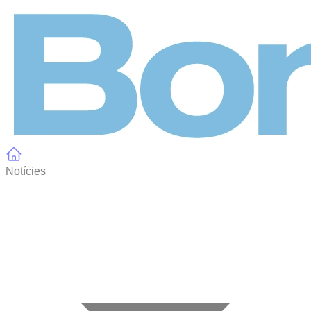
Panell de gestió de galetes
Notícies