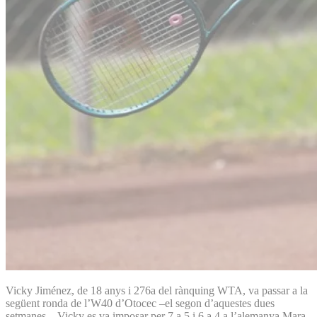
Vicky Jiménez, de 18 anys i 276a del rànquing WTA, va passar a la
següent ronda de l’W40 d’Otocec –el segon d’aquestes dues
setmanes–. Vicky es va imposar per 7 a 5 i 6 a 4 a l’alemanya Mara