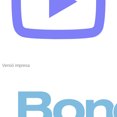
Versió impresa