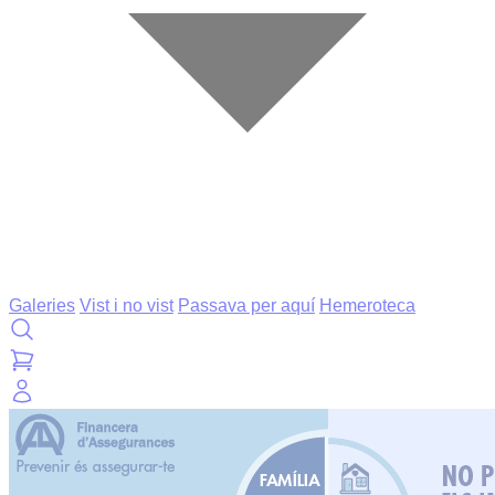
Galeries
Vist i no vist
Passava per aquí
Hemeroteca