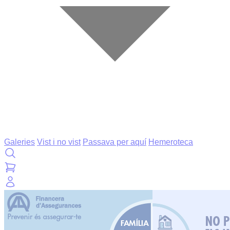
Galeries
Vist i no vist
Passava per aquí
Hemeroteca