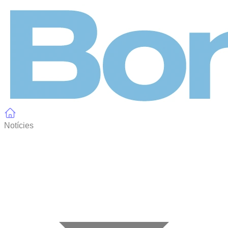
Panell de gestió de galetes
Notícies