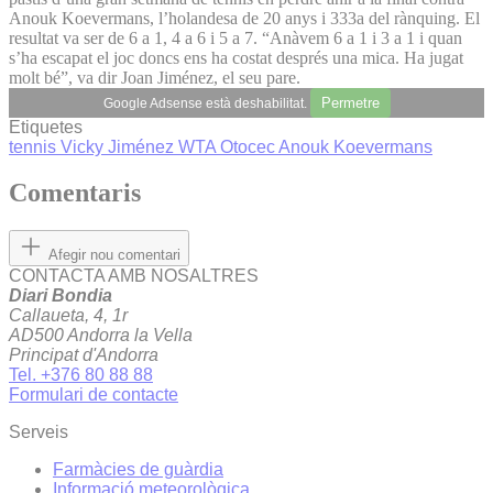
Anouk Koevermans, l’holandesa de 20 anys i 333a del rànquing. El
resultat va ser de 6 a 1, 4 a 6 i 5 a 7. “Anàvem 6 a 1 i 3 a 1 i quan
s’ha escapat el joc doncs ens ha costat després una mica. Ha jugat
molt bé”, va dir Joan Jiménez, el seu pare.
Permetre
Google Adsense està deshabilitat.
Etiquetes
tennis
Vicky Jiménez
WTA
Otocec
Anouk Koevermans
Comentaris
Afegir nou comentari
CONTACTA AMB NOSALTRES
Diari Bondia
Callaueta, 4, 1r
AD500 Andorra la Vella
Principat d'Andorra
Tel. +376 80 88 88
Formulari de contacte
Serveis
Farmàcies de guàrdia
Informació meteorològica