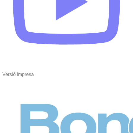
Versió impresa