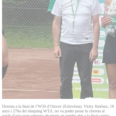
Derrota a la final de l’W50 d’Otocec (Eslovènia). Vicky Jiménez, 18
anys i 276a del rànquing WTA, no va poder posar la cirereta al
pastís d’una gran setmana de tennis en perdre ahir a la final contra