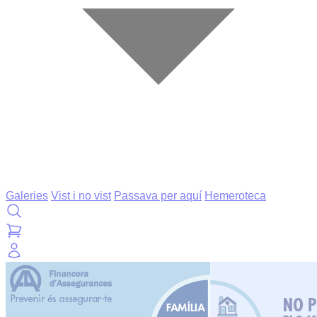
Galeries
Vist i no vist
Passava per aquí
Hemeroteca