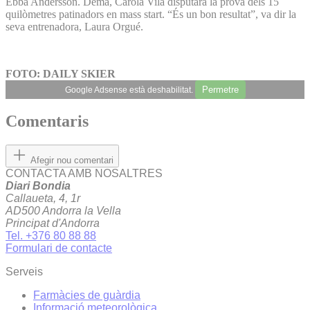
Ebba Andersson. Demà, Carola Vila disputarà la prova dels 15
quilòmetres patinadors en mass start. “És un bon resultat”, va dir la
seva entrenadora, Laura Orgué.
FOTO: DAILY SKIER
Permetre
Google Adsense està deshabilitat.
Comentaris
Afegir nou comentari
CONTACTA AMB NOSALTRES
Diari Bondia
Callaueta, 4, 1r
AD500 Andorra la Vella
Principat d'Andorra
Tel. +376 80 88 88
Formulari de contacte
Serveis
Farmàcies de guàrdia
Informació meteorològica