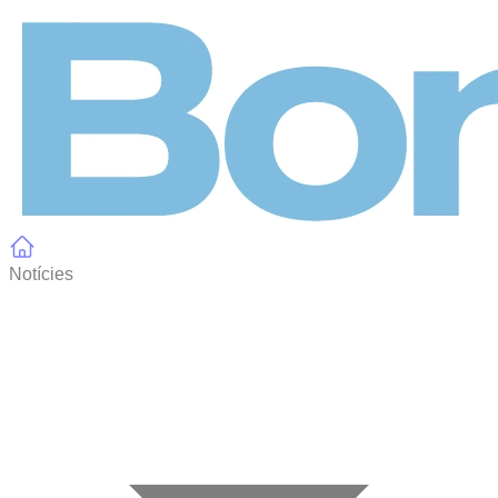
Panell de gestió de galetes
Notícies