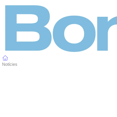
Panell de gestió de galetes
Notícies