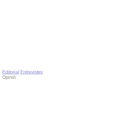
Editorial
Entrevistes
Opinió