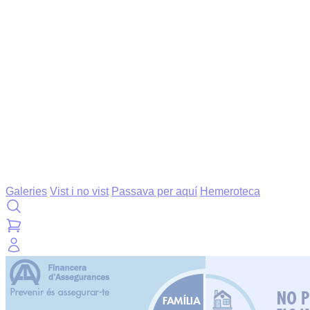
Galeries
Vist i no vist
Passava per aquí
Hemeroteca