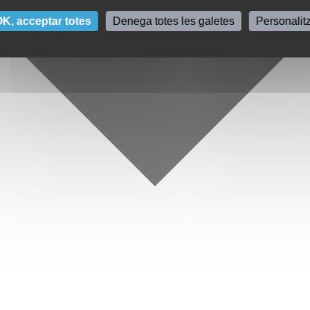
K, acceptar totes
Denega totes les galetes
Personalit