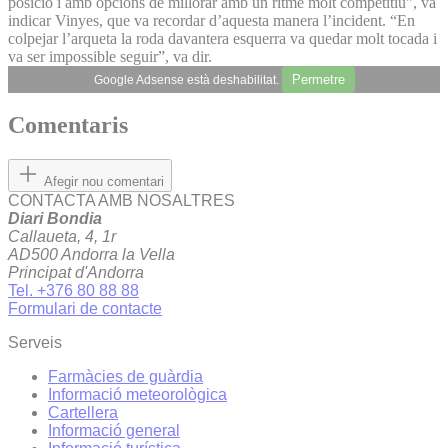
posició i amb opcions de millorar amb un ritme molt competitiu”, va
indicar Vinyes, que va recordar d’aquesta manera l’incident. “En
colpejar l’arqueta la roda davantera esquerra va quedar molt tocada i
va ser impossible seguir”, va dir.
Permetre
Google Adsense està deshabilitat.
Comentaris
Afegir nou comentari
CONTACTA AMB NOSALTRES
Diari Bondia
Callaueta, 4, 1r
AD500 Andorra la Vella
Principat d'Andorra
Tel. +376 80 88 88
Formulari de contacte
Serveis
Farmàcies de guàrdia
Informació meteorològica
Cartellera
Informació general