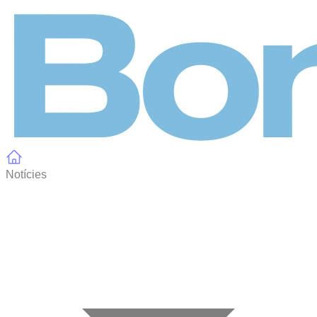
Panell de gestió de galetes
Notícies