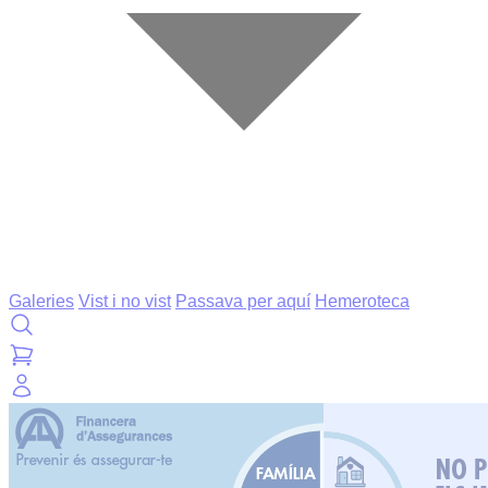
Galeries
Vist i no vist
Passava per aquí
Hemeroteca