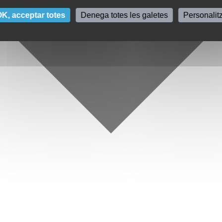
K, acceptar totes
Denega totes les galetes
Personalit