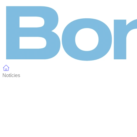
Panell de gestió de galetes
Notícies