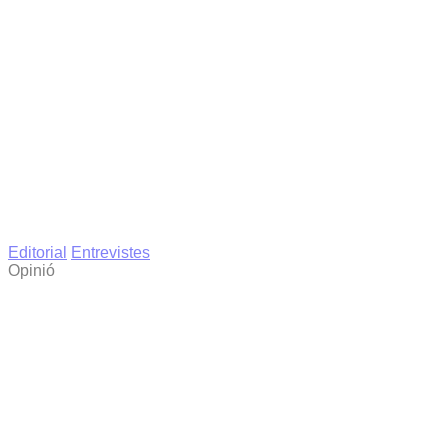
Editorial
Entrevistes
Opinió