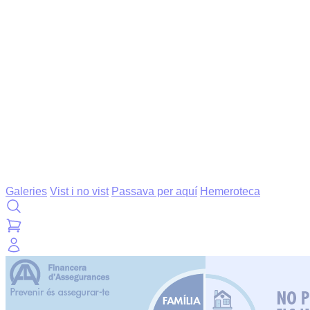
Galeries
Vist i no vist
Passava per aquí
Hemeroteca