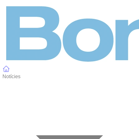
Panell de gestió de galetes
Notícies