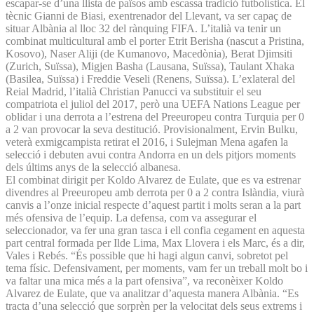
escapar-se d’una llista de països amb escassa tradició futbolística. El
tècnic Gianni de Biasi, exentrenador del Llevant, va ser capaç de
situar Albània al lloc 32 del rànquing FIFA. L’italià va tenir un
combinat multicultural amb el porter Etrit Berisha (nascut a Pristina,
Kosovo), Naser Aliji (de Kumanovo, Macedònia), Berat Djimsiti
(Zurich, Suïssa), Migjen Basha (Lausana, Suïssa), Taulant Xhaka
(Basilea, Suïssa) i Freddie Veseli (Renens, Suïssa). L’exlateral del
Reial Madrid, l’italià Christian Panucci va substituir el seu
compatriota el juliol del 2017, però una UEFA Nations League per
oblidar i una derrota a l’estrena del Preeuropeu contra Turquia per 0
a 2 van provocar la seva destitució. Provisionalment, Ervin Bulku,
veterà exmigcampista retirat el 2016, i Sulejman Mena agafen la
selecció i debuten avui contra Andorra en un dels pitjors moments
dels últims anys de la selecció albanesa.
El combinat dirigit per Koldo Alvarez de Eulate, que es va estrenar
divendres al Preeuropeu amb derrota per 0 a 2 contra Islàndia, viurà
canvis a l’onze inicial respecte d’aquest partit i molts seran a la part
més ofensiva de l’equip. La defensa, com va assegurar el
seleccionador, va fer una gran tasca i ell confia cegament en aquesta
part central formada per Ilde Lima, Max Llovera i els Marc, és a dir,
Vales i Rebés. “És possible que hi hagi algun canvi, sobretot pel
tema físic. Defensivament, per moments, vam fer un treball molt bo i
va faltar una mica més a la part ofensiva”, va reconèixer Koldo
Alvarez de Eulate, que va analitzar d’aquesta manera Albània. “Es
tracta d’una selecció que sorprèn per la velocitat dels seus extrems i