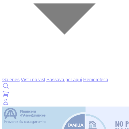
Galeries
Vist i no vist
Passava per aquí
Hemeroteca