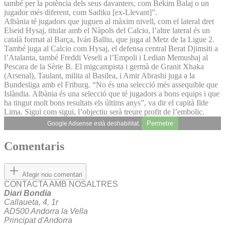
també per la potència dels seus davanters, com Bekim Balaj o un
jugador més diferent, com Sadiku [ex-Llevant]”.
Albània té jugadors que juguen al màxim nivell, com el lateral dret
Elseid Hysaj, titular amb el Nàpols del Calcio, l’altre lateral és un
català format al Barça, Iván Balliu, que juga al Metz de la Ligue 2.
També juga al Calcio com Hysaj, el defensa central Berat Djimsiti a
l’Atalanta, també Freddi Veseli a l’Empoli i Ledian Memushaj al
Pescara de la Sèrie B. El migcampista i germà de Granit Xhaka
(Arsenal), Taulant, milita al Basilea, i Amir Abrashi juga a la
Bundesliga amb el Friburg. “No és una selecció més assequible que
Islàndia. Albània és una selecció que té jugadors a bons equips i que
ha tingut molt bons resultats els últims anys”, va dir el capità Ilde
Lima. Sigui com sigui, l’objectiu serà treure profit de l’embolic.
Permetre
Google Adsense està deshabilitat.
Comentaris
Afegir nou comentari
CONTACTA AMB NOSALTRES
Diari Bondia
Callaueta, 4, 1r
AD500 Andorra la Vella
Principat d'Andorra