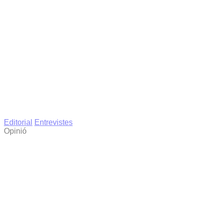
Editorial
Entrevistes
Opinió