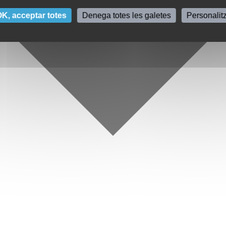
K, acceptar totes
Denega totes les galetes
Personalit