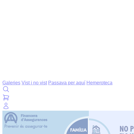
Galeries
Vist i no vist
Passava per aquí
Hemeroteca