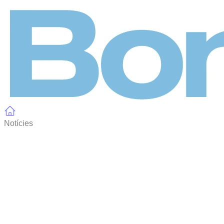
Panell de gestió de galetes
Notícies