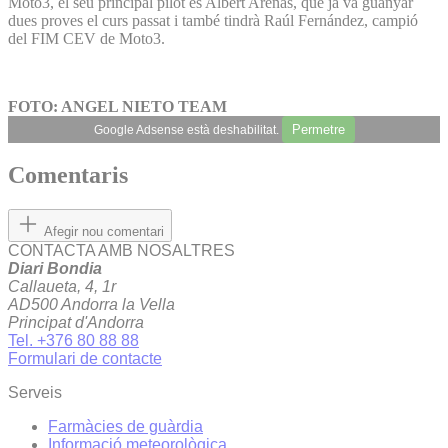
Moto3, el seu principal pilot és Albert Arenas, que ja va guanyar
dues proves el curs passat i també tindrà Raúl Fernández, campió
del FIM CEV de Moto3.
FOTO: ANGEL NIETO TEAM
Permetre
Google Adsense està deshabilitat.
Comentaris
Afegir nou comentari
CONTACTA AMB NOSALTRES
Diari Bondia
Callaueta, 4, 1r
AD500 Andorra la Vella
Principat d'Andorra
Tel. +376 80 88 88
Formulari de contacte
Serveis
Farmàcies de guàrdia
Informació meteorològica