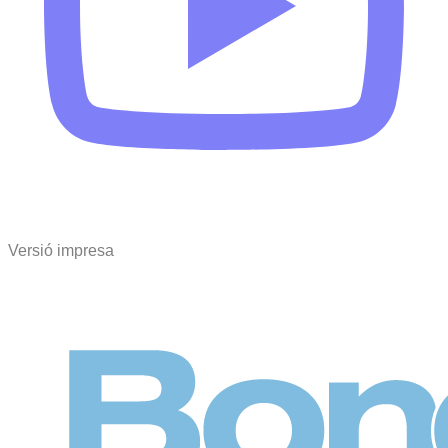
Versió impresa