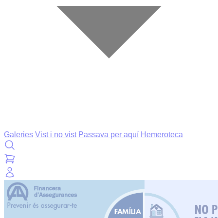
Galeries
Vist i no vist
Passava per aquí
Hemeroteca