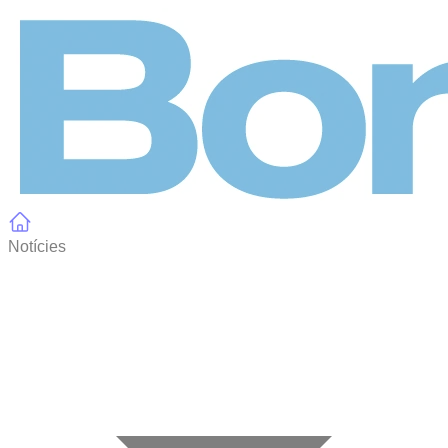
Panell de gestió de galetes
Notícies