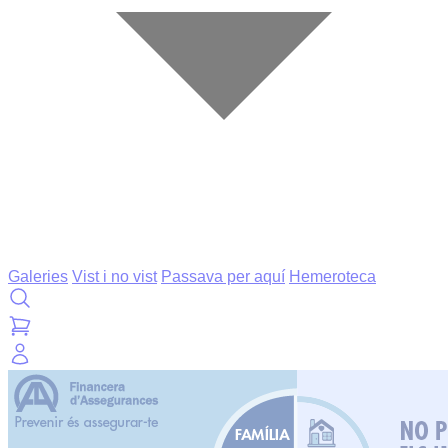
Galeries
Vist i no vist
Passava per aquí
Hemeroteca