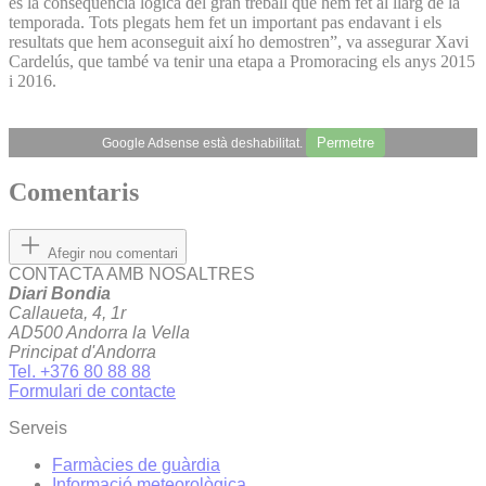
és la conseqüència lògica del gran treball que hem fet al llarg de la
temporada. Tots plegats hem fet un important pas endavant i els
resultats que hem aconseguit així ho demostren”, va assegurar Xavi
Cardelús, que també va tenir una etapa a Promoracing els anys 2015
i 2016.
Permetre
Google Adsense està deshabilitat.
Comentaris
Afegir nou comentari
CONTACTA AMB NOSALTRES
Diari Bondia
Callaueta, 4, 1r
AD500 Andorra la Vella
Principat d'Andorra
Tel. +376 80 88 88
Formulari de contacte
Serveis
Farmàcies de guàrdia
Informació meteorològica