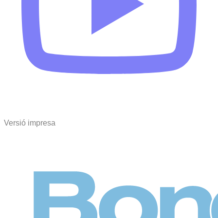
Versió impresa