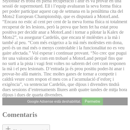
Stylobike es troba en plena recuperació i ahir es va provar en una
sessió de supermotard. Ell i l’equip avaluaran la seva forma física
per poder participar aquest cap de setmana en la penúltima cita del
Moto2 European Championship, que es disputarà a MotorLand.
“Encara no estic al cent per cent de la meva forma física ni totalment
recuperat de les lesions, però la prova que hem fet ha estat prou
positiva per decidir anar a MotorLand i tornar a pilotar la Kalex de
Moto2”, va assegurar Cardelús, que encara té molèsties a la mà i
també al peu. “Com més exigeixo a la mà més molèsties em dona,
però és un mal més o menys controlable i la funcionalitat no es veu
gaire afectada.” Vol esperar i continuar provant. “No crec que pugui
fer una valoració de com em trobaré a MotorLand perquè fins que
no surti a la pista i vagi fent voltes no sabrem del cert com responen
la mà i el peu lesionats. D’entrada ja és prou positiu poder-hi anar i
provar-ho allà mateix. Tinc moltes ganes de tornar a competir i
caldrà veure com respon el meu cos a l’acumulació d’esforç i
exigència”, va sentenciar Cardelús, que dijous i divendres tindrà
dues sessions d’entrenaments lliures amb quatre tandes de mitja hora
dijous i dues de quarta divendres.
Permetre
Google Adsense està deshabilitat.
Comentaris