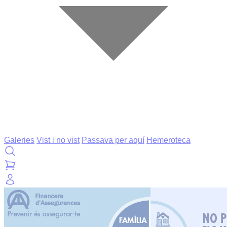
Galeries
Vist i no vist
Passava per aquí
Hemeroteca