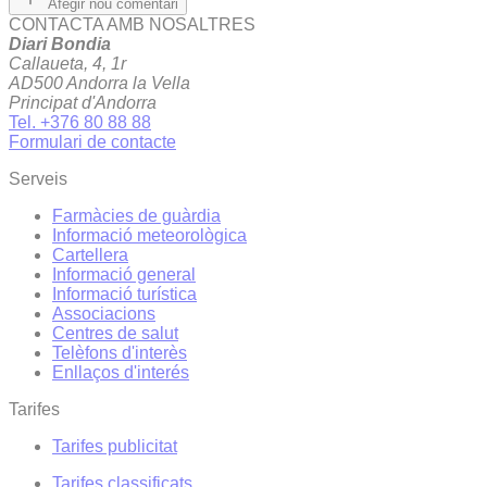
Afegir nou comentari
CONTACTA AMB NOSALTRES
Diari Bondia
Callaueta, 4, 1r
AD500 Andorra la Vella
Principat d'Andorra
Tel. +376 80 88 88
Formulari de contacte
Serveis
Farmàcies de guàrdia
Informació meteorològica
Cartellera
Informació general
Informació turística
Associacions
Centres de salut
Telèfons d'interès
Enllaços d'interés
Tarifes
Tarifes publicitat
Tarifes classificats