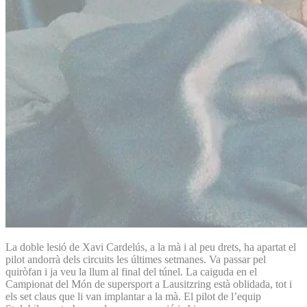
La doble lesió de Xavi Cardelús, a la mà i al peu drets, ha apartat el
pilot andorrà dels circuits les últimes setmanes. Va passar pel
quiròfan i ja veu la llum al final del túnel. La caiguda en el
Campionat del Món de supersport a Lausitzring està oblidada, tot i
els set claus que li van implantar a la mà. El pilot de l’equip