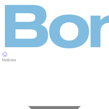
Panell de gestió de galetes
Notícies