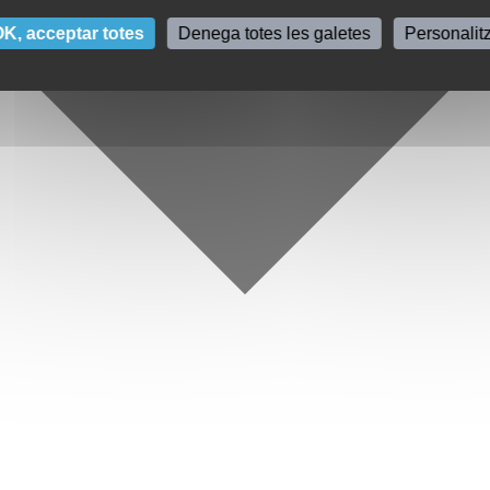
K, acceptar totes
Denega totes les galetes
Personalit