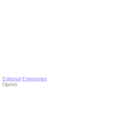
Editorial
Entrevistes
Opinió