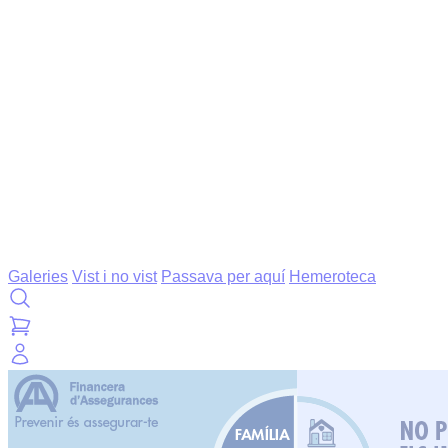
Galeries
Vist i no vist
Passava per aquí
Hemeroteca