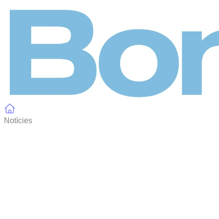
Panell de gestió de galetes
Notícies