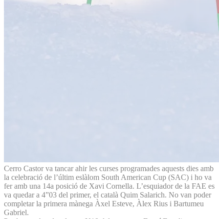
Cerro Castor va tancar ahir les curses programades aquests dies amb
la celebració de l’últim eslàlom South American Cup (SAC) i ho va
fer amb una 14a posició de Xavi Cornella. L’esquiador de la FAE es
va quedar a 4”03 del primer, el català Quim Salarich. No van poder
completar la primera mànega Àxel Esteve, Àlex Rius i Bartumeu
Gabriel.