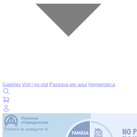
Galeries
Vist i no vist
Passava per aquí
Hemeroteca