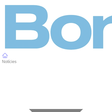
Panell de gestió de galetes
Notícies