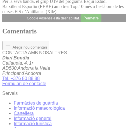
Per la seva banda, el grup U19 del programa Esquí Estudi
Batxillerat Esportiu (EEBE) amb tres Top-10 més a l’eslàlom de les
curses FIS d’Antillanca (Xile).
Permetre
Google Adsense està deshabilitat.
Comentaris
Afegir nou comentari
CONTACTA AMB NOSALTRES
Diari Bondia
Callaueta, 4, 1r
AD500 Andorra la Vella
Principat d'Andorra
Tel. +376 80 88 88
Formulari de contacte
Serveis
Farmàcies de guàrdia
Informació meteorològica
Cartellera
Informació general
Informació turística