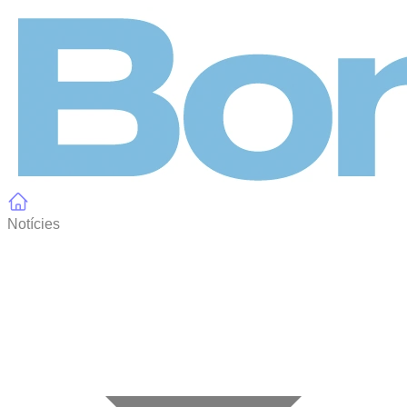
Panell de gestió de galetes
Notícies