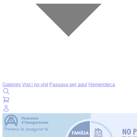
Galeries
Vist i no vist
Passava per aquí
Hemeroteca