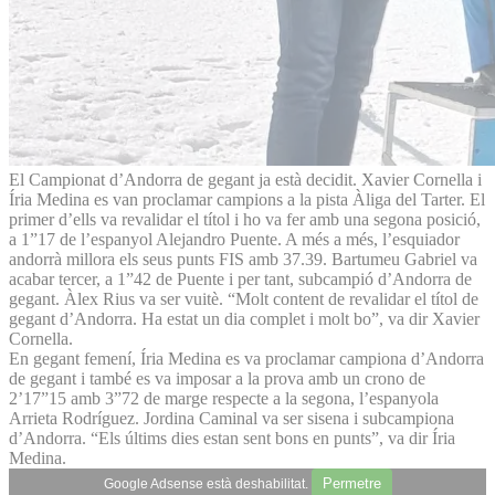
El Campionat d’Andorra de gegant ja està decidit. Xavier Cornella i
Íria Medina es van proclamar campions a la pista Àliga del Tarter. El
primer d’ells va revalidar el títol i ho va fer amb una segona posició,
a 1”17 de l’espanyol Alejandro Puente. A més a més, l’esquiador
andorrà millora els seus punts FIS amb 37.39. Bartumeu Gabriel va
acabar tercer, a 1”42 de Puente i per tant, subcampió d’Andorra de
gegant. Àlex Rius va ser vuitè. “Molt content de revalidar el títol de
gegant d’Andorra. Ha estat un dia complet i molt bo”, va dir Xavier
Cornella.
En gegant femení, Íria Medina es va proclamar campiona d’Andorra
de gegant i també es va imposar a la prova amb un crono de
2’17”15 amb 3”72 de marge respecte a la segona, l’espanyola
Arrieta Rodríguez. Jordina Caminal va ser sisena i subcampiona
d’Andorra. “Els últims dies estan sent bons en punts”, va dir Íria
Medina.
Permetre
Google Adsense està deshabilitat.