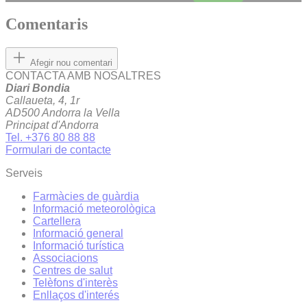
Comentaris
Afegir nou comentari
CONTACTA AMB NOSALTRES
Diari Bondia
Callaueta, 4, 1r
AD500 Andorra la Vella
Principat d'Andorra
Tel. +376 80 88 88
Formulari de contacte
Serveis
Farmàcies de guàrdia
Informació meteorològica
Cartellera
Informació general
Informació turística
Associacions
Centres de salut
Telèfons d'interès
Enllaços d'interés