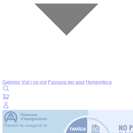
Galeries
Vist i no vist
Passava per aquí
Hemeroteca