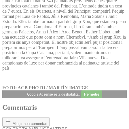
júnior. En total hi haurà 340 patinadors provinents de les quatre
províncies catalanes i també del Principat. L’entrada tindrà un cost
de 7 euros. En els Quartets, a nivell del Principat, competirà l’equip
format per Laia de Pablos, Júlia Remolins, Maria Solana i Judit
Estrada. Elles també formaran part del grup Xou, que estan en plena
preparació per al Campionat d’Europa, i ho faran també amb els
germans Palacios, Anna i Àlex i Aroa Benet i Esther Llobet, amb
una actuació que porta com a nom Chernobyl. “Amb el grup Xou ja
portem sis anys competint. El nostre objectiu serà pujar posicions i
preparar-nos per a l’Europeu. L’any passat vam assolir la tercera
posició en la Copa Catalana, per tant, volem mantenir-nos o
millorar”, va assegurar l’entrenadora Jaira Villanueva. Dos
campionats de luxe per donar embranzida al patinatge artístic del
país.
FOTO: ACB PHOTO / MARTÍN IMATGE
Permetre
Google Adsense està deshabilitat.
Comentaris
Afegir nou comentari