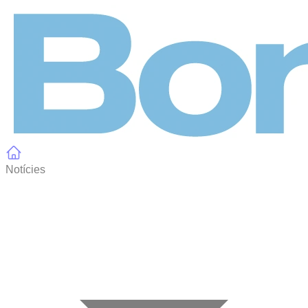
Panell de gestió de galetes
Notícies