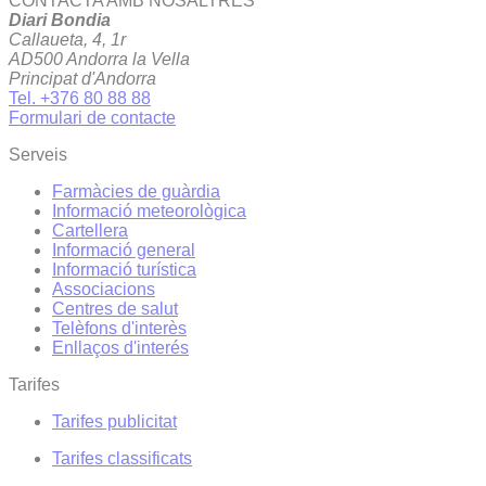
CONTACTA AMB NOSALTRES
Diari Bondia
Callaueta, 4, 1r
AD500 Andorra la Vella
Principat d'Andorra
Tel. +376 80 88 88
Formulari de contacte
Serveis
Farmàcies de guàrdia
Informació meteorològica
Cartellera
Informació general
Informació turística
Associacions
Centres de salut
Telèfons d'interès
Enllaços d'interés
Tarifes
Tarifes publicitat
Tarifes classificats