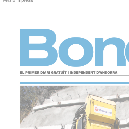
Versió impresa