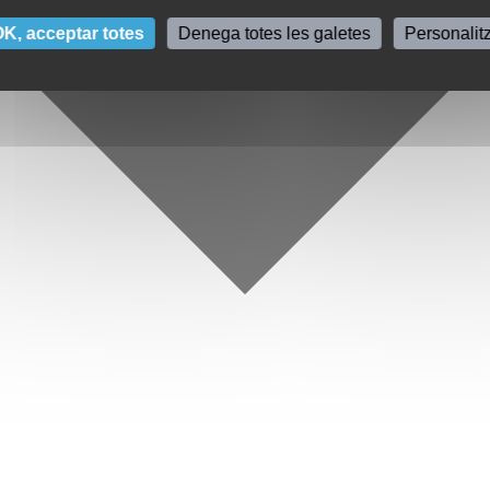
K, acceptar totes
Denega totes les galetes
Personalit