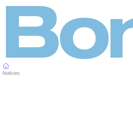
Panell de gestió de galetes
Notícies