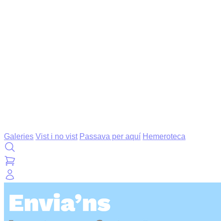
Galeries
Vist i no vist
Passava per aquí
Hemeroteca