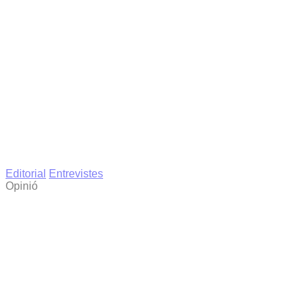
Editorial
Entrevistes
Opinió