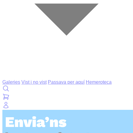
Galeries
Vist i no vist
Passava per aquí
Hemeroteca