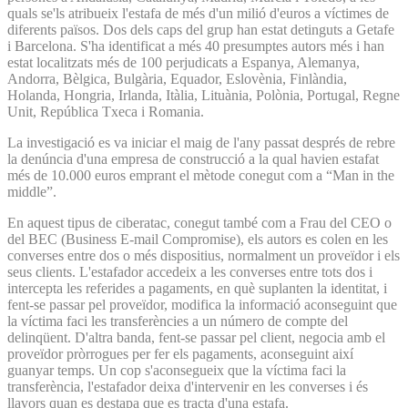
quals se'ls atribueix l'estafa de més d'un milió d'euros a víctimes de
diferents països. Dos dels caps del grup han estat detinguts a Getafe
i Barcelona. S'ha identificat a més 40 presumptes autors més i han
estat localitzats més de 100 perjudicats a Espanya, Alemanya,
Andorra, Bèlgica, Bulgària, Equador, Eslovènia, Finlàndia,
Holanda, Hongria, Irlanda, Itàlia, Lituània, Polònia, Portugal, Regne
Unit, República Txeca i Romania.
La investigació es va iniciar el maig de l'any passat després de rebre
la denúncia d'una empresa de construcció a la qual havien estafat
més de 10.000 euros emprant el mètode conegut com a “Man in the
middle”.
En aquest tipus de ciberatac, conegut també com a Frau del CEO o
del BEC (Business E-mail Compromise), els autors es colen en les
converses entre dos o més dispositius, normalment un proveïdor i els
seus clients. L'estafador accedeix a les converses entre tots dos i
intercepta les referides a pagaments, en què suplanten la identitat, i
fent-se passar pel proveïdor, modifica la informació aconseguint que
la víctima faci les transferències a un número de compte del
delinqüent. D'altra banda, fent-se passar pel client, negocia amb el
proveïdor pròrrogues per fer els pagaments, aconseguint així
guanyar temps. Un cop s'aconsegueix que la víctima faci la
transferència, l'estafador deixa d'intervenir en les converses i és
llavors quan es destapa que es tracta d'una estafa.