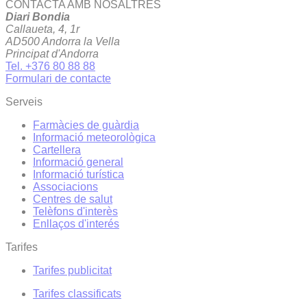
CONTACTA AMB NOSALTRES
Diari Bondia
Callaueta, 4, 1r
AD500 Andorra la Vella
Principat d'Andorra
Tel. +376 80 88 88
Formulari de contacte
Serveis
Farmàcies de guàrdia
Informació meteorològica
Cartellera
Informació general
Informació turística
Associacions
Centres de salut
Telèfons d'interès
Enllaços d'interés
Tarifes
Tarifes publicitat
Tarifes classificats