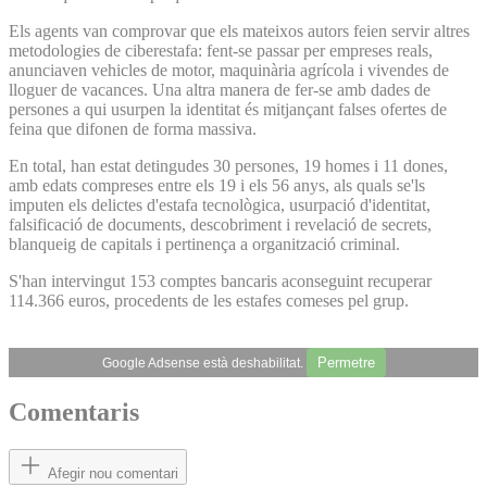
Els agents van comprovar que els mateixos autors feien servir altres
metodologies de ciberestafa: fent-se passar per empreses reals,
anunciaven vehicles de motor, maquinària agrícola i vivendes de
lloguer de vacances. Una altra manera de fer-se amb dades de
persones a qui usurpen la identitat és mitjançant falses ofertes de
feina que difonen de forma massiva.
En total, han estat detingudes 30 persones, 19 homes i 11 dones,
amb edats compreses entre els 19 i els 56 anys, als quals se'ls
imputen els delictes d'estafa tecnològica, usurpació d'identitat,
falsificació de documents, descobriment i revelació de secrets,
blanqueig de capitals i pertinença a organització criminal.
S'han intervingut 153 comptes bancaris aconseguint recuperar
114.366 euros, procedents de les estafes comeses pel grup.
Permetre
Google Adsense està deshabilitat.
Comentaris
Afegir nou comentari