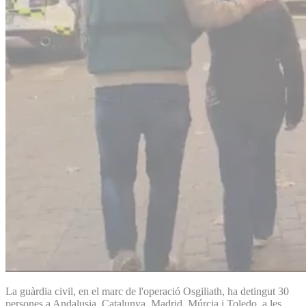
La guàrdia civil, en el marc de l'operació Osgiliath, ha detingut 30
persones a Andalusia, Catalunya, Madrid, Múrcia i Toledo, a les