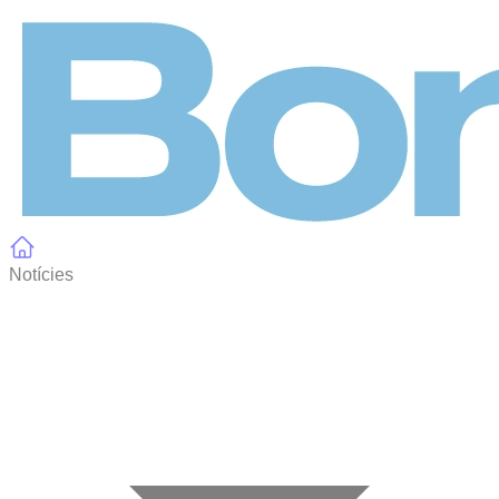
Panell de gestió de galetes
Notícies