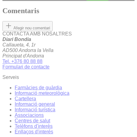
Comentaris
Afegir nou comentari
CONTACTA AMB NOSALTRES
Diari Bondia
Callaueta, 4, 1r
AD500 Andorra la Vella
Principat d'Andorra
Tel. +376 80 88 88
Formulari de contacte
Serveis
Farmàcies de guàrdia
Informació meteorològica
Cartellera
Informació general
Informació turística
Associacions
Centres de salut
Telèfons d'interès
Enllaços d'interés