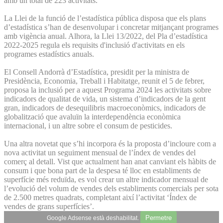
amb un total de 223 activitats.
La Llei de la funció de l’estadística pública disposa que els plans
d’estadística s’han de desenvolupar i concretar mitjançant programes
amb vigència anual. Alhora, la Llei 13/2022, del Pla d’estadística
2022-2025 regula els requisits d'inclusió d'activitats en els
programes estadístics anuals.
El Consell Andorrà d’Estadística, presidit per la ministra de
Presidència, Economia, Treball i Habitatge, reunit el 5 de febrer,
proposa la inclusió per a aquest Programa 2024 les activitats sobre
indicadors de qualitat de vida, un sistema d’indicadors de la gent
gran, indicadors de desequilibris macroeconòmics, indicadors de
globalització que avaluïn la interdependència econòmica
internacional, i un altre sobre el consum de pesticides.
Una altra novetat que s’hi incorpora és la proposta d’incloure com a
nova activitat un seguiment mensual de l’índex de vendes del
comerç al detall. Vist que actualment han anat canviant els hàbits de
consum i que bona part de la despesa té lloc en establiments de
superfície més reduïda, es vol crear un altre indicador mensual de
l’evolució del volum de vendes dels establiments comercials per sota
de 2.500 metres quadrats, completant així l’activitat ‘Índex de
vendes de grans superfícies’.
Permetre
Google Adsense està deshabilitat.