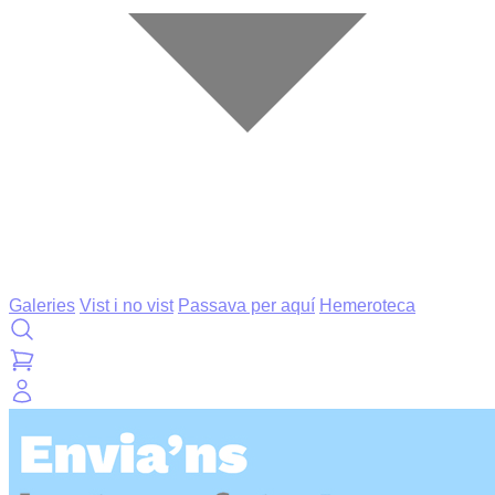
Galeries
Vist i no vist
Passava per aquí
Hemeroteca