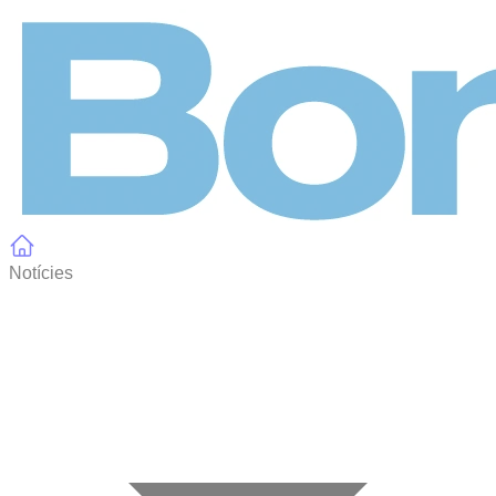
Panell de gestió de galetes
Notícies