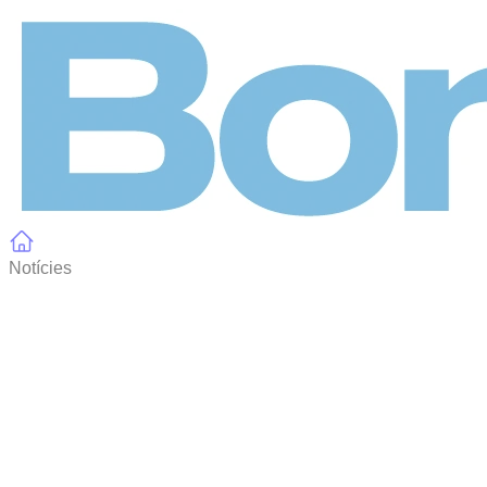
Panell de gestió de galetes
Notícies