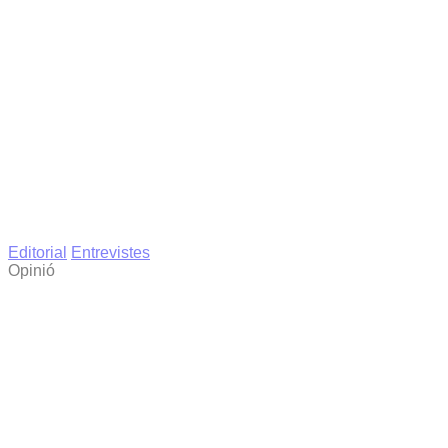
Editorial
Entrevistes
Opinió