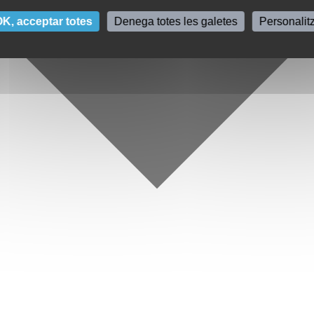
K, acceptar totes
Denega totes les galetes
Personalit