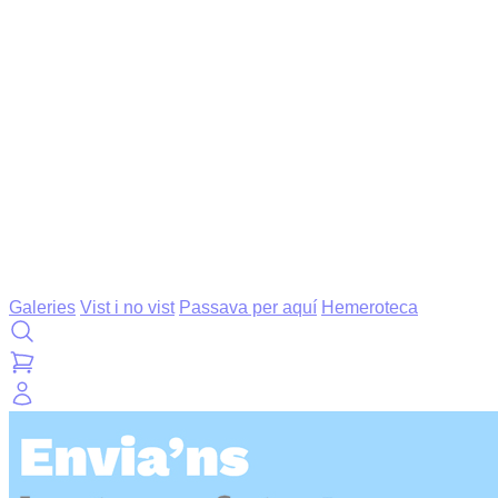
Galeries
Vist i no vist
Passava per aquí
Hemeroteca