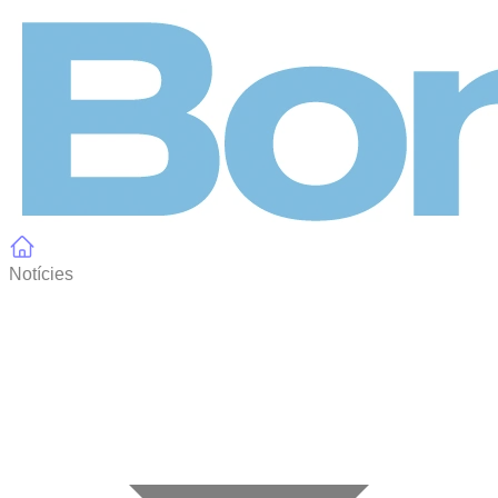
Panell de gestió de galetes
Notícies