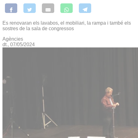
Es renovaran els lavabos, el mobiliari, la rampa i també els
sostres de la sala de congressos
Agències
dt., 07/05/2024