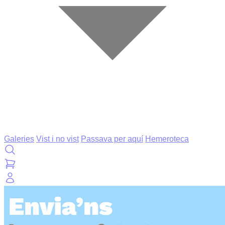
Galeries
Vist i no vist
Passava per aquí
Hemeroteca