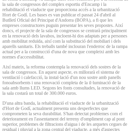
la sala de congressos del complex esportiu d'Encamp i la
rehabilitació el viaducte que proporciona accés a la urbanització
Hort de Godí. Les bases es van publicar el passat 24 d'abril al
Butlletí Oficial del Principat d'Andorra (BOPA), a fi que les
empreses constructores puguin presentar les seves propostes. Així
doncs, el projecte de la sala de congressos se centrarà principalment
en la renovació dels lavabos, incloent-hi dos adaptats per a persones
amb mobilitat reduïda, així com la substitució del mobiliari i dels
aparells sanitaris. Els treballs també inclouran l'enderroc de la rampa
actual per a la construcció d'una de nova que compleixi amb les
normes d'accessibilitat.
Així mateix, la reforma contempla la renovació dels sostres de la
sala de congressos. En aquest aspecte, es millorarà el sistema de
ventilació i calefacció, la instal·lació d'un nou sostre amb panells
fonoabsorbents i una renovació completa de la il·luminació de la
sala amb llums LED. Segons les fonts consultades, la renovació de
la sala costarà un total de 300.000 euros.
D'una altra banda, la rehabilitació el viaducte de la urbanització
d'Hort de Godí, actualment presenta uns desperfectes que
comprometen la seva durabilitat. S'han detectat problemes com el
deteriorament en l'assentament del terreny d'ompliment cap al pont
superior, problemes de filtracions d'aigua i de les arquetes cegues de
residual i pluvial a la zona central del viaducte, a més d'aspectes