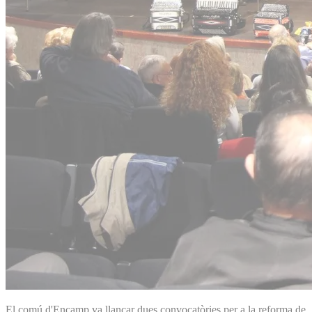
El comú d'Encamp va llançar dues convocatòries per a la reforma de