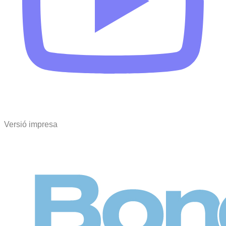
Versió impresa