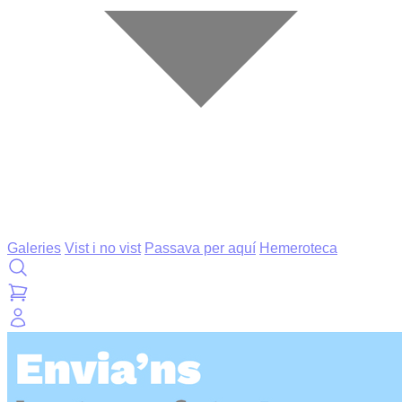
Galeries
Vist i no vist
Passava per aquí
Hemeroteca