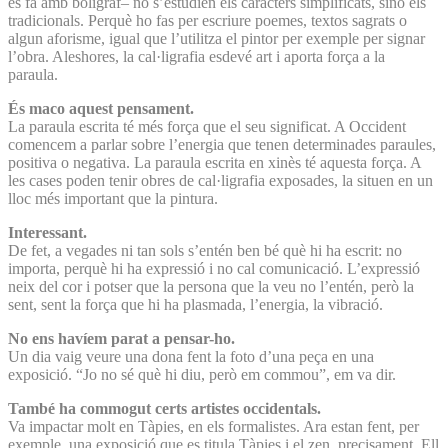
es fa amb bolígraf– no s’estudien els caràcters simplificats, sinó els
tradicionals. Perquè ho fas per escriure poemes, textos sagrats o
algun aforisme, igual que l’utilitza el pintor per exemple per signar
l’obra. Aleshores, la cal·ligrafia esdevé art i aporta força a la
paraula.
És maco aquest pensament.
La paraula escrita té més força que el seu significat. A Occident
comencem a parlar sobre l’energia que tenen determinades paraules,
positiva o negativa. La paraula escrita en xinès té aquesta força. A
les cases poden tenir obres de cal·ligrafia exposades, la situen en un
lloc més important que la pintura.
Interessant.
De fet, a vegades ni tan sols s’entén ben bé què hi ha escrit: no
importa, perquè hi ha expressió i no cal comunicació. L’expressió
neix del cor i potser que la persona que la veu no l’entén, però la
sent, sent la força que hi ha plasmada, l’energia, la vibració.
No ens havíem parat a pensar-ho.
Un dia vaig veure una dona fent la foto d’una peça en una
exposició. “Jo no sé què hi diu, però em commou”, em va dir.
També ha commogut certs artistes occidentals.
Va impactar molt en Tàpies, en els formalistes. Ara estan fent, per
exemple, una exposició que es titula Tàpies i el zen, precisament. Ell