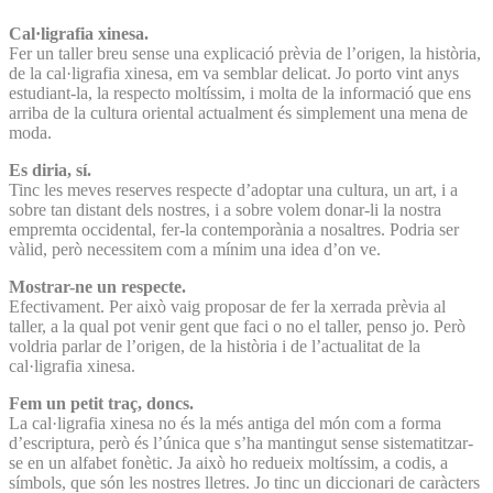
Cal·ligrafia xinesa.
Fer un taller breu sense una explicació prèvia de l’origen, la història,
de la cal·ligrafia xinesa, em va semblar delicat. Jo porto vint anys
estudiant-la, la respecto moltíssim, i molta de la informació que ens
arriba de la cultura oriental actualment és simplement una mena de
moda.
Es diria, sí.
Tinc les meves reserves respecte d’adoptar una cultura, un art, i a
sobre tan distant dels nostres, i a sobre volem donar-li la nostra
empremta occidental, fer-la contemporània a nosaltres. Podria ser
vàlid, però necessitem com a mínim una idea d’on ve.
Mostrar-ne un respecte.
Efectivament. Per això vaig proposar de fer la xerrada prèvia al
taller, a la qual pot venir gent que faci o no el taller, penso jo. Però
voldria parlar de l’origen, de la història i de l’actualitat de la
cal·ligrafia xinesa.
Fem un petit traç, doncs.
La cal·ligrafia xinesa no és la més antiga del món com a forma
d’escriptura, però és l’única que s’ha mantingut sense sistematitzar-
se en un alfabet fonètic. Ja això ho redueix moltíssim, a codis, a
símbols, que són les nostres lletres. Jo tinc un diccionari de caràcters