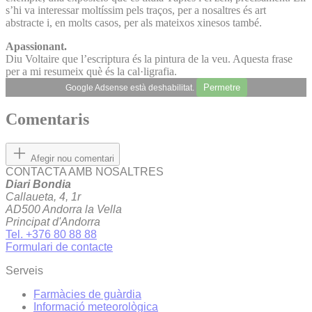
s’hi va interessar moltíssim pels traços, per a nosaltres és art
abstracte i, en molts casos, per als mateixos xinesos també.
Apassionant.
Diu Voltaire que l’escriptura és la pintura de la veu. Aquesta frase
per a mi resumeix què és la cal·ligrafia.
Permetre
Google Adsense està deshabilitat.
Comentaris
Afegir nou comentari
CONTACTA AMB NOSALTRES
Diari Bondia
Callaueta, 4, 1r
AD500 Andorra la Vella
Principat d'Andorra
Tel. +376 80 88 88
Formulari de contacte
Serveis
Farmàcies de guàrdia
Informació meteorològica