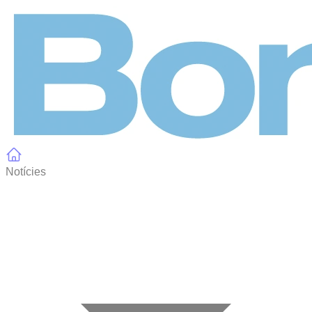
Panell de gestió de galetes
Notícies