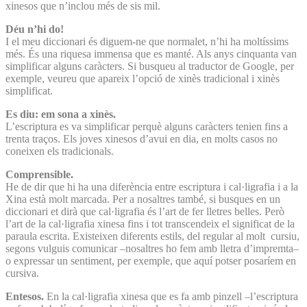
xinesos que n’inclou més de sis mil.
Déu n’hi do!
I el meu diccionari és diguem-ne que normalet, n’hi ha moltíssims
més. És una riquesa immensa que es manté. Als anys cinquanta van
simplificar alguns caràcters. Si busqueu al traductor de Google, per
exemple, veureu que apareix l’opció de xinès tradicional i xinès
simplificat.
Es diu: em sona a xinès.
L’escriptura es va simplificar perquè alguns caràcters tenien fins a
trenta traços. Els joves xinesos d’avui en dia, en molts casos no
coneixen els tradicionals.
Comprensible.
He de dir que hi ha una diferència entre escriptura i cal·ligrafia i a la
Xina està molt marcada. Per a nosaltres també, si busques en un
diccionari et dirà que cal·ligrafia és l’art de fer lletres belles. Però
l’art de la cal·ligrafia xinesa fins i tot transcendeix el significat de la
paraula escrita. Existeixen diferents estils, del regular al molt cursiu,
segons vulguis comunicar –nosaltres ho fem amb lletra d’impremta–
o expressar un sentiment, per exemple, que aquí potser posaríem en
cursiva.
Entesos.
En la cal·ligrafia xinesa que es fa amb pinzell –l’escriptura