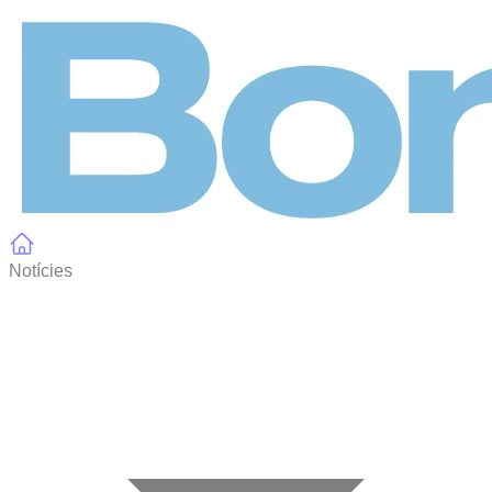
Panell de gestió de galetes
Notícies