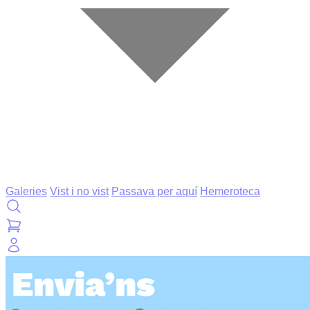
Galeries
Vist i no vist
Passava per aquí
Hemeroteca