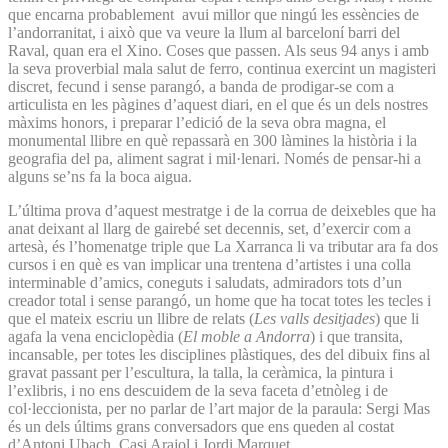
que encarna probablement avui millor que ningú les essències de
l’andorranitat, i això que va veure la llum al barceloní barri del
Raval, quan era el Xino. Coses que passen. Als seus 94 anys i amb
la seva proverbial mala salut de ferro, continua exercint un magisteri
discret, fecund i sense parangó, a banda de prodigar-se com a
articulista en les pàgines d’aquest diari, en el que és un dels nostres
màxims honors, i preparar l’edició de la seva obra magna, el
monumental llibre en què repassarà en 300 làmines la història i la
geografia del pa, aliment sagrat i mil·lenari. Només de pensar-hi a
alguns se’ns fa la boca aigua.
L’última prova d’aquest mestratge i de la corrua de deixebles que ha
anat deixant al llarg de gairebé set decennis, set, d’exercir com a
artesà, és l’homenatge triple que La Xarranca li va tributar ara fa dos
cursos i en què es van implicar una trentena d’artistes i una colla
interminable d’amics, coneguts i saludats, admiradors tots d’un
creador total i sense parangó, un home que ha tocat totes les tecles i
que el mateix escriu un llibre de relats (
Les valls desitjades
) que li
agafa la vena enciclopèdia (
El moble a Andorra
) i que transita,
incansable, per totes les disciplines plàstiques, des del dibuix fins al
gravat passant per l’escultura, la talla, la ceràmica, la pintura i
l’exlibris, i no ens descuidem de la seva faceta d’etnòleg i de
col·leccionista, per no parlar de l’art major de la paraula: Sergi Mas
és un dels últims grans conversadors que ens queden al costat
d’Antoni Ubach, Casi Arajol i Jordi Marquet.