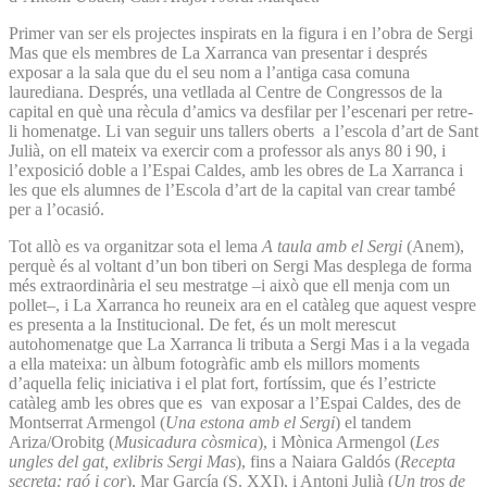
Primer van ser els projectes inspirats en la figura i en l’obra de Sergi
Mas que els membres de La Xarranca van presentar i després
exposar a la sala que du el seu nom a l’antiga casa comuna
laurediana. Després, una vetllada al Centre de Congressos de la
capital en què una rècula d’amics va desfilar per l’escenari per retre-
li homenatge. Li van seguir uns tallers oberts a l’escola d’art de Sant
Julià, on ell mateix va exercir com a professor als anys 80 i 90, i
l’exposició doble a l’Espai Caldes, amb les obres de La Xarranca i
les que els alumnes de l’Escola d’art de la capital van crear també
per a l’ocasió.
Tot allò es va organitzar sota el lema
A taula amb el Sergi
(Anem),
perquè és al voltant d’un bon tiberi on Sergi Mas desplega de forma
més extraordinària el seu mestratge –i això que ell menja com un
pollet–, i La Xarranca ho reuneix ara en el catàleg que aquest vespre
es presenta a la Institucional. De fet, és un molt merescut
autohomenatge que La Xarranca li tributa a Sergi Mas i a la vegada
a ella mateixa: un àlbum fotogràfic amb els millors moments
d’aquella feliç iniciativa i el plat fort, fortíssim, que és l’estricte
catàleg amb les obres que es van exposar a l’Espai Caldes, des de
Montserrat Armengol (
Una estona amb el Sergi
) el tandem
Ariza/Orobitg (
Musicadura còsmica
), i Mònica Armengol (
Les
ungles del gat, exlibris Sergi Mas
), fins a Naiara Galdós (
Recepta
secreta: raó i cor
), Mar García (S. XXI), i Antoni Julià (
Un tros de