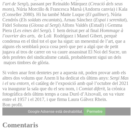
l’art de Sergi
), passant per Reinaldo Márquez (
Creació dels seus
mons
), Núria Morcillo & Francesca Marsà (Andorra canvia) i Kala
(Conseller 2080). Hi ha també Maite Luque (
El galliner
), Núria
Cendrós (
Els soldats encantats
), Arnau Sánchez (
Espai i serenitat
),
Fidel Solsona (
Glossa al Sergi
) Alfons Valdés (
Estudi
) i Gemma
Piera (
Les eines del Sergi
). I hem deixat per al final
Hommage à
l’ouvrier des arts
, de Loli Rodríguez i Manel Gibert, perquè
condensa en el títol tot el que ha sigut: un menestral de l’art, que a
alguns els semblarà poca cosa però que per a algú que de petit
jugava al tros de carrer on va caure assassinat El Noi del Sucre, un
dels profetes del sindicalisme català, probablement sigui un dels
majors timbres de glòria.
Si volen anar fent dentetes per a aquesta nit, poden provar amb els
altres dos volums que Anem li ha dedicat els últims anys:
Sergi Mas
i el seu entorn,
el catàleg de l’exposició amb què l’octubre del 2021
va inaugurar la sala que du el seu nom, i
Comiat diferit
, la crònica
fotogràfica dels últims temps a casa Duró d’Aixovall, on va viure
entre el 1957 i el 2017, i que firma Laura Gálvez Rhein.
Bon profit.
Permetre
Google Adsense està deshabilitat.
Comentaris