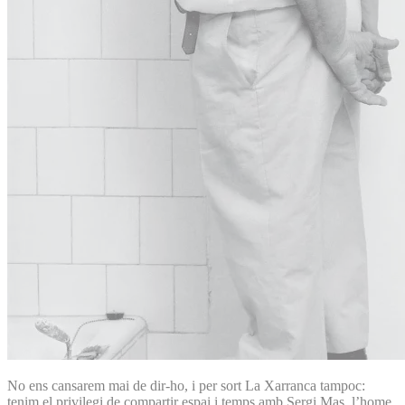
No ens cansarem mai de dir-ho, i per sort La Xarranca tampoc:
tenim el privilegi de compartir espai i temps amb Sergi Mas, l’home