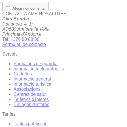
Afegir nou comentari
CONTACTA AMB NOSALTRES
Diari Bondia
Callaueta, 4, 1r
AD500 Andorra la Vella
Principat d'Andorra
Tel. +376 80 88 88
Formulari de contacte
Serveis
Farmàcies de guàrdia
Informació meteorològica
Cartellera
Informació general
Informació turística
Associacions
Centres de salut
Telèfons d'interès
Enllaços d'interés
Tarifes
Tarifes publicitat