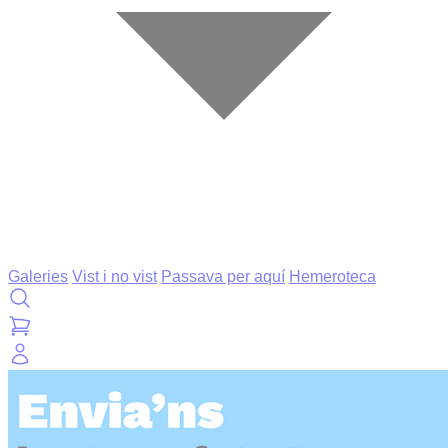
Galeries
Vist i no vist
Passava per aquí
Hemeroteca