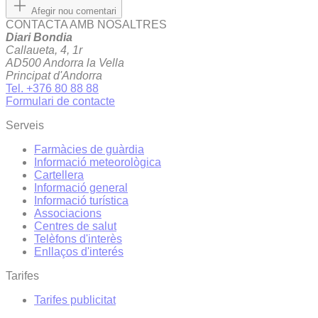
Afegir nou comentari
CONTACTA AMB NOSALTRES
Diari Bondia
Callaueta, 4, 1r
AD500 Andorra la Vella
Principat d'Andorra
Tel. +376 80 88 88
Formulari de contacte
Serveis
Farmàcies de guàrdia
Informació meteorològica
Cartellera
Informació general
Informació turística
Associacions
Centres de salut
Telèfons d'interès
Enllaços d'interés
Tarifes
Tarifes publicitat