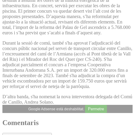
destinat a assumir les obres de la millora energètica de la
infraestructura. En concret, servirà per executar les obres de la
piscina. El primer concurs va quedar desert vist l’alt cost de les
propostes presentades. D’aquesta manera, s’ha reformulat per
ajustar-lo a la situació actual, revisant els diferents elements. En
total, l’import de la reforma del Palau de Gel ascendeix a 5.768.000
euros i s’ha previst que s’acabi a finals d’aquest any.
Durant la sessió de comú, també s'ha aprovat l’adjudicació del
concurs públic nacional pel servei de transport circular entre Canillo,
l’encreuament del camí de l’Armiana (accés al Pont tibetà de la Vall
del Riu) i el Mirador del Roc del Quer (per CS-240). S'ha
adjudicat parcialment el concurs a l’empresa Cooperativa
Interurbana Andorrana S.A. per un import de 320.000 euros fins a
finals de setembre de 2023. També s'ha adjudicat la compra d’un
vehicle escombradora per un import de 159.750 euros que servirà
per reforçar el servei de neteja de la parròquia.
D’altra banda, s'ha nomenat la nova interventora delegada del Comú
de Canillo, Andrea Solano.
Permetre
Google Adsense està deshabilitat.
Comentaris