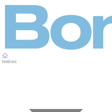
Panell de gestió de galetes
Notícies