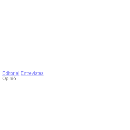
Editorial
Entrevistes
Opinió