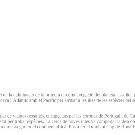
de la culminació de la primera circumnavegació del planeta, assolida pe
a l’Atlàntic amb el Pacífic per arribar a les illes de les espècies del sud
ecular de viatges oceànics, encapçalats per les corones de Portugal i de 
etot per trobar espècies. La cerca de noves rutes va comportar la descob
cumnavegar tot el continent africà, fins a fer el tomb al Cap de Bona E