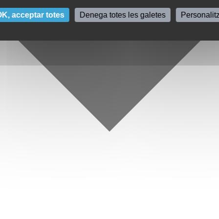
K, acceptar totes
Denega totes les galetes
Personalit