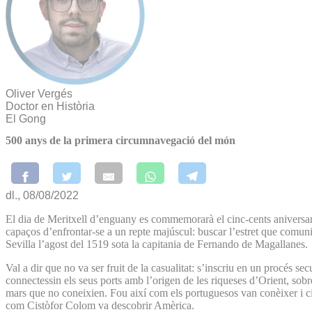
Oliver Vergés
Doctor en Història
El Gong
500 anys de la primera circumnavegació del món
dl., 08/08/2022
El dia de Meritxell d’enguany es commemorarà el cinc-cents aniversari 
capaços d’enfrontar-se a un repte majúscul: buscar l’estret que comunicav
Sevilla l’agost del 1519 sota la capitania de Fernando de Magallanes.
Val a dir que no va ser fruit de la casualitat: s’inscriu en un procés s
connectessin els seus ports amb l’origen de les riqueses d’Orient, sobr
mars que no coneixien. Fou així com els portuguesos van conèixer i cir
com Cistòfor Colom va descobrir Amèrica.