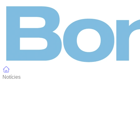
Panell de gestió de galetes
Notícies