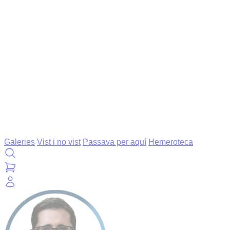
Galeries
Vist i no vist
Passava per aquí
Hemeroteca