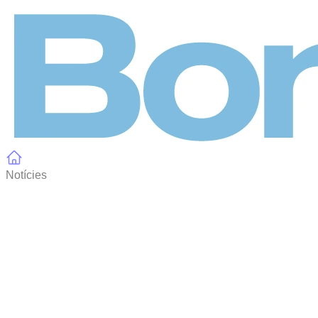
Panell de gestió de galetes
Notícies