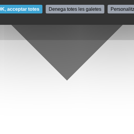
K, acceptar totes
Denega totes les galetes
Personalit