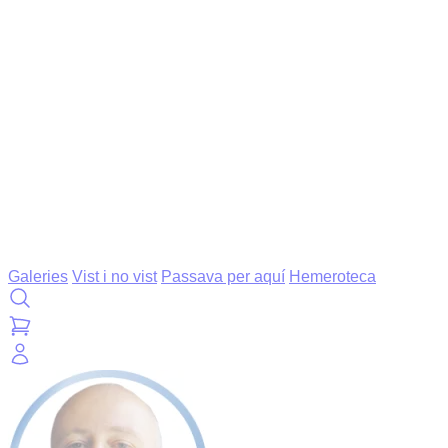
Galeries
Vist i no vist
Passava per aquí
Hemeroteca