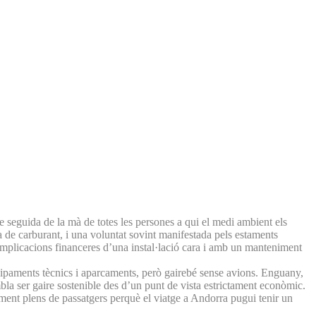
e seguida de la mà de totes les persones a qui el medi ambient els
 de carburant, i una voluntat sovint manifestada pels estaments
 implicacions financeres d’una instal·lació cara i amb un manteniment
quipaments tècnics i aparcaments, però gairebé sense avions. Enguany,
la ser gaire sostenible des d’un punt de vista estrictament econòmic.
ntment plens de passatgers perquè el viatge a Andorra pugui tenir un