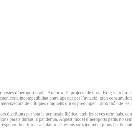
ropostes d’aeroport aquí a Andorra. El projecte de Grau Roig va rebre d
en certa incompatibilitat entre apostar per l’aviació, gran consumidora
 ser mereixedora de crítiques d’aquells qui es preocupen –amb raó– de les
s distribuïts per tota la península Ibèrica, amb les seves terminals, e
ions parats durant la pandèmia. Aquest model d’aeroports petits no semb
r i –esperem-ho– tornar a enlairar-se avions suficientment grans i suficie