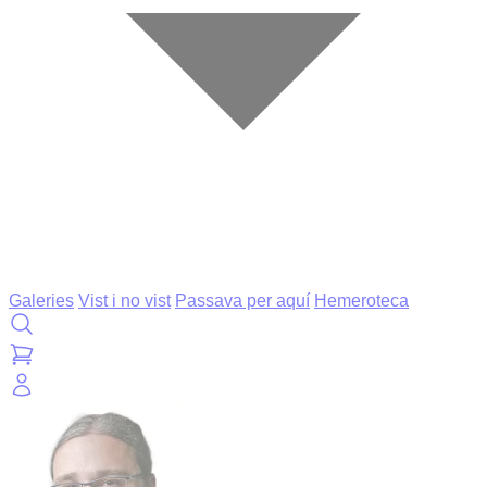
Galeries
Vist i no vist
Passava per aquí
Hemeroteca