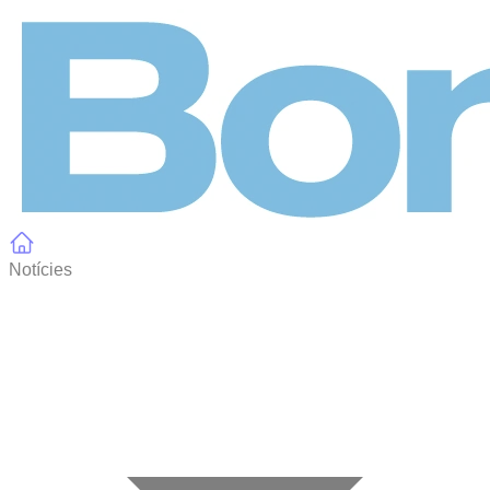
Panell de gestió de galetes
Notícies