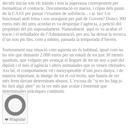
decidir iniciar tots els tràmits i tota la paperassa corresponent per
formalitzar el contracte. Documentació en marxa, i còpia dels punts
de la CASS per passar l’examen de solvència... i ai las! Un
funcionari amb feina i sou assegurat per part de Govern? Doncs 300
euros més del preu acordat es va despenjar l’agència, a petició del
propietari del pis suposadament. Naturalment aquí es va acabar el
tracte i el treballador de l’Administració, per ara, ha deixat la recerca
d’un nou pis fins, com a mínim, passada la temporada d’hivern.
Sortosament una situació com aquesta no és habitual, igual com no
ho són que demanin 2.000 euros per un estudi de tot just 30 metres
quadrats, que vulguin per avançat el lloguer de tot un any a part del
dipòsit i el mes d’agència i altres animalades que es veuen ofertades.
Ara bé, el comportament vil i menyspreable d’uns pocs danya, i de
manera important, la imatge de tot el col·lectiu, que hauria de ser
més ferm davant determinats abusos. L’excusa de “si no ho faig jo
ho farà algú altre” no fa res més que avalar i fomentar que
determinades pràctiques continuïn.
❤️
M'agrada!