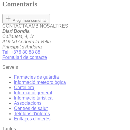
Comentaris
Afegir nou comentari
CONTACTA AMB NOSALTRES
Diari Bondia
Callaueta, 4, 1r
AD500 Andorra la Vella
Principat d'Andorra
Tel. +376 80 88 88
Formulari de contacte
Serveis
Farmàcies de guàrdia
Informació meteorològica
Cartellera
Informació general
Informació turística
Associacions
Centres de salut
Telèfons d'interès
Enllaços d'interés
Tarifes