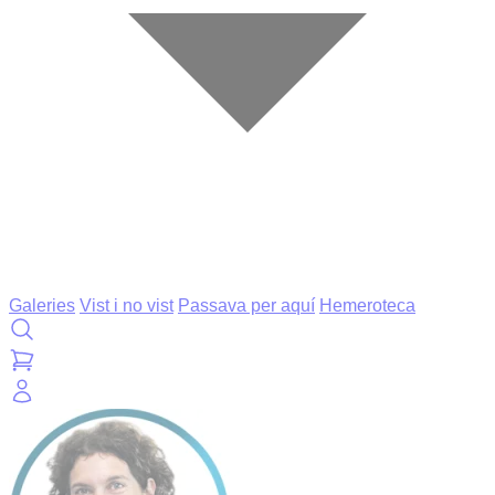
Galeries
Vist i no vist
Passava per aquí
Hemeroteca