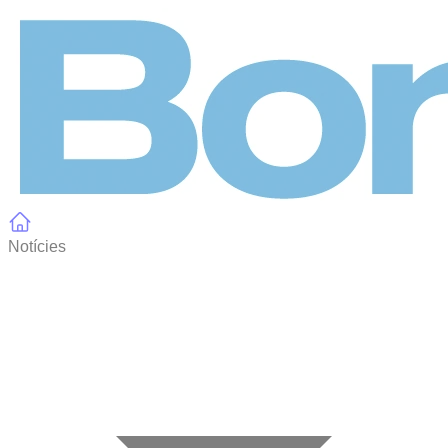
Panell de gestió de galetes
Notícies