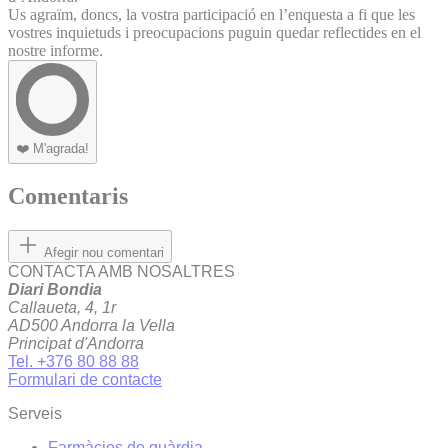
Us agraïm, doncs, la vostra participació en l’enquesta a fi que les
vostres inquietuds i preocupacions puguin quedar reflectides en el
nostre informe.
❤️
M'agrada!
Comentaris
Afegir nou comentari
CONTACTA AMB NOSALTRES
Diari Bondia
Callaueta, 4, 1r
AD500 Andorra la Vella
Principat d'Andorra
Tel. +376 80 88 88
Formulari de contacte
Serveis
Farmàcies de guàrdia