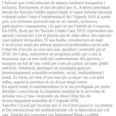
l’informe que s’està redactant de manera totalment transparent i
inclusiva. Precisament, el mes de juliol que ve, Andorra presentarà
davant les Nacions Unides aquest estudi, el segon Informe nacional
voluntari sobre l’estat d’implementació de l’Agenda 2030 al nostre
país. Les revisions nacionals han de ser obertes, inclusives,
participatives i transparents, i és aquí on rau l’interès de l’enquesta.
Els ODS, fixats per les Nacions Unides l’any 2015, representen una
agenda comuna per a tot el planeta que té, entre altres, tres aspectes
especialment destacables. D’una banda, constitueixen un marc
d’acció prou ampli per adreçar qualsevol problemàtica social amb
l’objectiu d’assolir un món més just, igualitari i sostenible per al
2030. De l’altra, representen un programa polític per a tota la
humanitat, que va més enllà del curtterminisme dels governs, i
marquen un full de ruta comú per a tots els països: un marc polític
anticíclic. Finalment, plantegen un paradigma guiat pel
desenvolupament sostenible econòmic, social, mediambiental i
humà. Es tracta, per tant, d’una base per avançar cap a un món
millor, seguint la premissa de no deixar ningú enrere.
En aquest sentit, el multilateralisme és la via privilegiada per poder
difondre i conscienciar la ciutadania mundial de la necessitat de
treballar tots a l’una i respondre als disset Objectius de
desenvolupament sostenible de l’Agenda 2030.
Aprofito l’ocasió per recordar que el 24 d’abril passat es va celebrar
el Dia internacional del multilateralisme i de la diplomàcia per a la
pau. Aquests dos conceptes van íntimament lligats i voldria