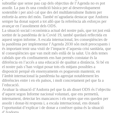
subratllar que sense pau cap dels objectius de l’Agenda no es pot
assolir. La pau és una condició bàsica per al desenvolupament
sostenible i per això cal que des del multilateralisme lluitem per
enfortir-la arreu del món. També m’agradaria destacar que Andorra
sempre ha donat suport a tot allò que fa referència als esforços per
avançar en l’assoliment dels ODS.
La situació social i econòmica actual del nostre país, que tot just està
sortint de la pandèmia de la Covid 19, també quedarà reflectida en
aquest segon informe. A escala internacional, les conseqüències de
la pandèmia per implementar l’Agenda 2030 són molt preocupants i
és important tenir una visió de l’impacte d’aquesta crisi sanitària, que
té conseqüències que van molt més enllà de la salut. Un dels temes
cabdals que els confinaments ens han permès constatar és la
diferència en l’accés a una educació de qualitat a distància. Si bé en
el nostre país s’han volgut posar tots els mitjans possibles a
disposició perquè els ensenyaments es poguessin mantenir, en
l’àmbit internacional la pandèmia ha agreujat notablement les
diferències entre i en els països, i molt concretament pel que fa a
l’educació.
Avaluar la situació d’Andorra pel que fa als disset ODS és l’objectiu
d’aquest segon Informe nacional voluntari, que ens permetrà,
internament, detectar les mancances i els reptes que ens queden per
assolir i donar-hi resposta i, a escala internacional, ens donarà
l’oportunitat d’explicar i de donar a conèixer quina és la situació
d’Andorra.