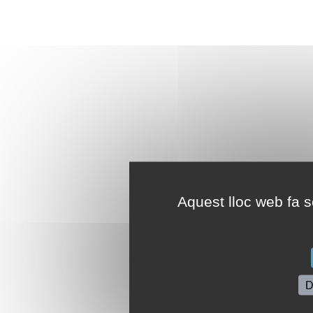
Aquest lloc web fa se
D