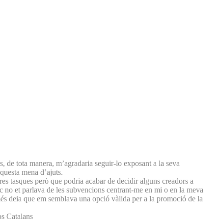
, de tota manera, m’agradaria seguir-lo exposant a la seva
aquesta mena d’ajuts.
es tasques però que podria acabar de decidir alguns creadors a
c no et parlava de les subvencions centrant-me en mi o en la meva
Només deia que em semblava una opció vàlida per a la promoció de la
sos Catalans