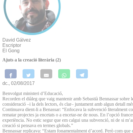
David Gálvez
Escriptor
El Gong
Ajuts a la creació literària (2)
dc., 02/08/2017
Benvolgut ministeri d’Educació,
Recorden el diàleg que vaig mantenir amb Sebastià Bennassar sobre le
consideració –i la dels lectors, és clar– juntament amb algun detall mé
Continuava dient-li a Benassar: “Enfocava la subvenció literalment c
rematar projectes ja encetats o a encetar-ne de nous. En l’opció fra
experiència. No estic segur que em calgui una subvenció, ni de si m’an
creació si pensava en termes globals.”
Bennassar replicava: “Estam fonamentalment d’acord. Però com que crec