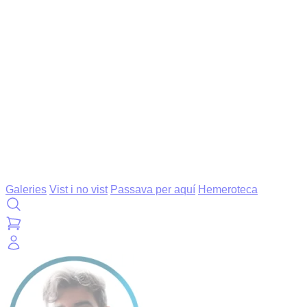
Galeries
Vist i no vist
Passava per aquí
Hemeroteca