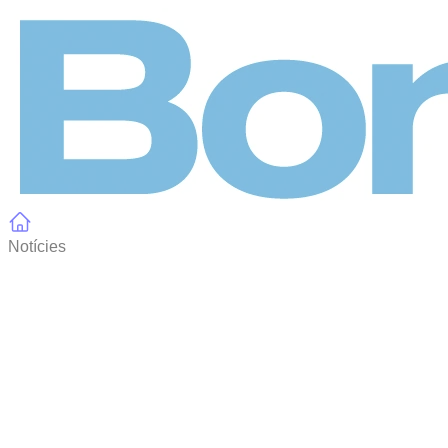
Panell de gestió de galetes
Notícies