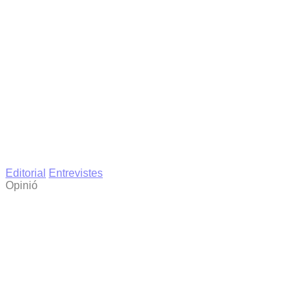
Editorial
Entrevistes
Opinió