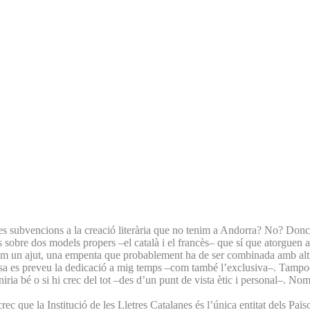
s subvencions a la creació literària que no tenim a Andorra? No? Doncs
s sobre dos models propers –el català i el francès– que sí que atorguen 
om un ajut, una empenta que probablement ha de ser combinada amb altr
ncesa es preveu la dedicació a mig temps –com també l’exclusiva–. Tampo
iria bé o si hi crec del tot –des d’un punt de vista ètic i personal–. 
 que la Institució de les Lletres Catalanes és l’única entitat dels Paï