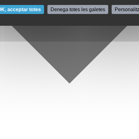
K, acceptar totes
Denega totes les galetes
Personalit