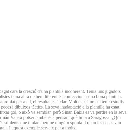
agat cara la creació d’una plantilla incoherent. Tenia uns jugadors
listes i una altra de ben diferent és confeccionar una bona plantilla.
opiat per a ell, el resultat està clar. Molt clar. I no cal tenir estudis.
es i dibuixos tàctics. La seva inadaptació a la plantilla ha estat
 fitxar gol, o això va semblar, però Sinan Bakis es va perdre en la seva
Germán Valera potser també està pensant què hi fa a Saragossa. ¿Qui
 més suplents que titulars perquè ningú responia. I quan les coses van
iaran. I aquest exemple serveix per a molts.