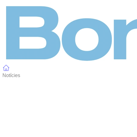
Panell de gestió de galetes
Notícies