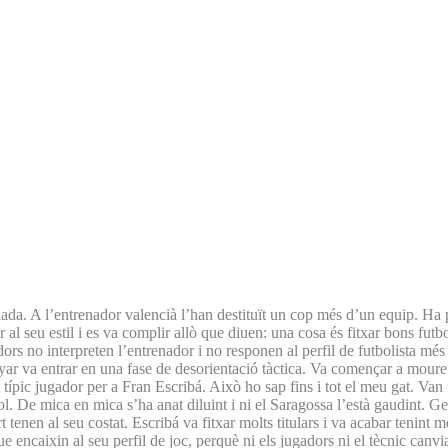
iada. A l’entrenador valencià l’han destituït un cop més d’un equip. Ha p
al seu estil i es va complir allò que diuen: una cosa és fitxar bons futbo
rs no interpreten l’entrenador i no responen al perfil de futbolista més apr
 va entrar en una fase de desorientació tàctica. Va començar a moure pec
 típic jugador per a Fran Escribá. Això ho sap fins i tot el meu gat. Van
yol. De mica en mica s’ha anat diluint i ni el Saragossa l’està gaudint. 
t tenen al seu costat. Escribá va fitxar molts titulars i va acabar tenint
 encaixin al seu perfil de joc, perquè ni els jugadors ni el tècnic canv