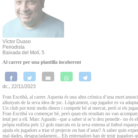
Víctor Duaso
Periodista
Baixada del Molí, 5
Al carrer per una plantilla incoherent
dc., 22/11/2023
Fran Escribà, al carrer. Aquesta és una altra crònica d’una mort anunc
allunyats de la seva idea de joc. Lògicament, cap jugador es va adaptar 
Un club pot tenir molts diners i competir bé al mercat, però si els jugado
Fran Escribá va començar bé, però quan els resultats no van acompanyar
letal per a ell. Marc Aguado –que a saber si se’n deu penedir– no és el
pròpia eufòria pels 12 gols marcats en la seva estrena al futbol espan
ajuda els jugadors a triar el projecte on han d’anar? A saber quin exper
mal dades, desgraciadament... Els entrenadors han de tenir jugadors que