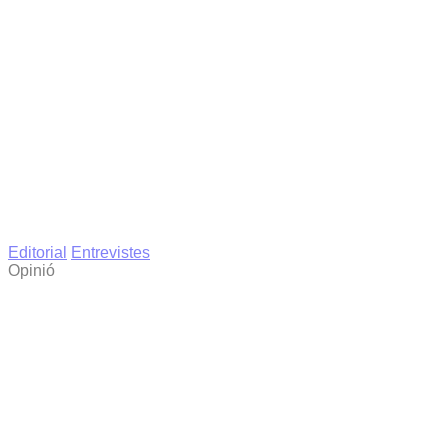
Editorial
Entrevistes
Opinió