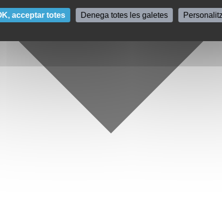
K, acceptar totes
Denega totes les galetes
Personalit