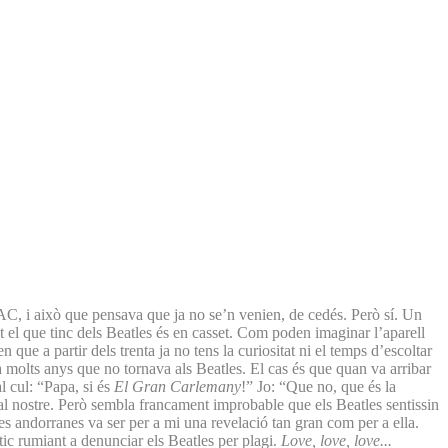
AC, i això que pensava que ja no se’n venien, de cedés. Però sí. Un
 tot el que tinc dels Beatles és en casset. Com poden imaginar l’aparell
que a partir dels trenta ja no tens la curiositat ni el temps d’escoltar
ia molts anys que no tornava als Beatles. El cas és que quan va arribar
l cul: “Papa, si és
El Gran Carlemany
!” Jo: “Que no, que és la
al nostre. Però sembla francament improbable que els Beatles sentissin
 andorranes va ser per a mi una revelació tan gran com per a ella.
ic rumiant a denunciar els Beatles per plagi.
Love, love, love...