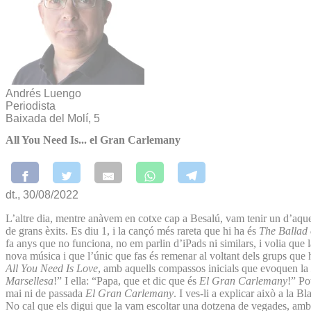
Andrés Luengo
Periodista
Baixada del Molí, 5
All You Need Is... el Gran Carlemany
dt., 30/08/2022
L’altre dia, mentre anàvem en cotxe cap a Besalú, vam tenir un d’aqu
de grans èxits. Es diu 1, i la cançó més rareta que hi ha és
The Ballad 
fa anys que no funciona, no em parlin d’iPads ni similars, i volia que l
nova música i que l’únic que fas és remenar al voltant dels grups que h
All You Need Is Love
, amb aquells compassos inicials que evoquen la
Marsellesa
!” I ella: “Papa, que et dic que és
El Gran Carlemany
!” Po
mai ni de passada
El Gran Carlemany
. I ves-li a explicar això a la 
No cal que els digui que la vam escoltar una dotzena de vegades, amb a