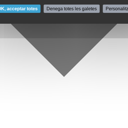
K, acceptar totes
Denega totes les galetes
Personalit