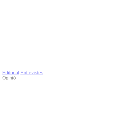
Editorial
Entrevistes
Opinió