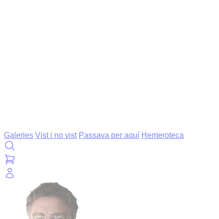
Galeries
Vist i no vist
Passava per aquí
Hemeroteca