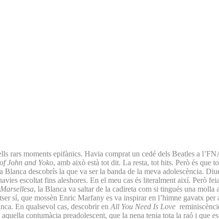
ells rars moments epifànics. Havia comprat un cedé dels Beatles a l’FN
of John and Yoko
, amb això està tot dit. La resta, tot hits. Però és que
a Blanca descobrís la que va ser la banda de la meva adolescència. Diuen 
avies escoltat fins aleshores. En el meu cas és literalment així. Però fe
Marsellesa
, la Blanca va saltar de la cadireta com si tingués una molla a
tser sí, que mossèn Enric Marfany es va inspirar en l’himne gavatx per 
Blanca. En qualsevol cas, descobrir en
All You Need Is Love
reminiscències
quella contumàcia preadolescent, que la nena tenia tota la raó i que est