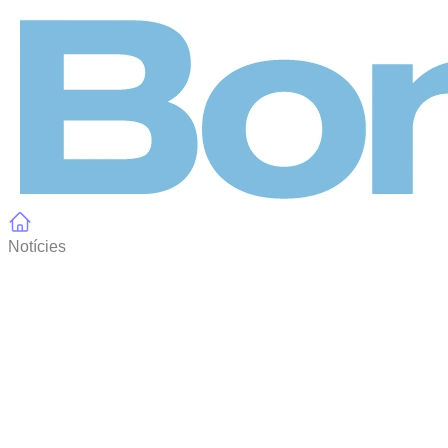
Panell de gestió de galetes
Notícies