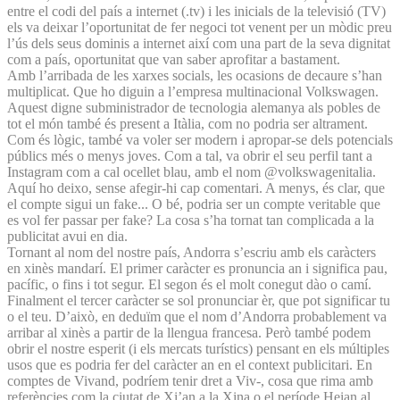
entre el codi del país a internet (.tv) i les inicials de la televisió (TV)
els va deixar l’oportunitat de fer negoci tot venent per un mòdic preu
l’ús dels seus dominis a internet així com una part de la seva dignitat
com a país, oportunitat que van saber aprofitar a bastament.
Amb l’arribada de les xarxes socials, les ocasions de decaure s’han
multiplicat. Que ho diguin a l’empresa multinacional Volkswagen.
Aquest digne subministrador de tecnologia alemanya als pobles de
tot el món també és present a Itàlia, com no podria ser altrament.
Com és lògic, també va voler ser modern i apropar-se dels potencials
públics més o menys joves. Com a tal, va obrir el seu perfil tant a
Instagram com a cal ocellet blau, amb el nom @volkswagenitalia.
Aquí ho deixo, sense afegir-hi cap comentari. A menys, és clar, que
el compte sigui un fake... O bé, podria ser un compte veritable que
es vol fer passar per fake? La cosa s’ha tornat tan complicada a la
publicitat avui en dia.
Tornant al nom del nostre país, Andorra s’escriu amb els caràcters
en xinès mandarí. El primer caràcter es pronuncia an i significa pau,
pacífic, o fins i tot segur. El segon és el molt conegut dào o camí.
Finalment el tercer caràcter se sol pronunciar èr, que pot significar tu
o el teu. D’això, en deduïm que el nom d’Andorra probablement va
arribar al xinès a partir de la llengua francesa. Però també podem
obrir el nostre esperit (i els mercats turístics) pensant en els múltiples
usos que es podria fer del caràcter an en el context publicitari. En
comptes de Vivand, podríem tenir dret a Viv-, cosa que rima amb
referències com la ciutat de Xi’an a la Xina o el període Heian al