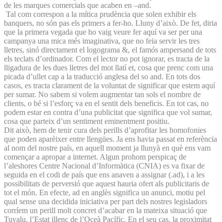
de les marques comercials que acaben en –and.
Tal com correspon a la mítica prudència que solen exhibir els
banquers, no són pas els primers a fer-ho. Lluny d’això. De fet, diria
que la primera vegada que ho vaig veure fer aquí va ser per una
campanya una mica més imaginativa, que no feia servir les tres
lletres, sinó directament el logograma &, el famós ampersand de tots
els teclats d’ordinador. Com el lector no pot ignorar, es tracta de la
lligadura de les dues lletres del mot llatí et, cosa que prenc com una
picada d’ullet cap a la traducció anglesa del so and. En tots dos
casos, es tracta clarament de la voluntat de significar que estem aquí
per sumar. No sabem si volem augmentar tan sols el nombre de
clients, o bé si l’esforç va en el sentit dels beneficis. En tot cas, no
podem estar en contra d’una publicitat que significa que vol sumar,
cosa que parteix d’un sentiment eminentment positiu.
Dit això, hem de tenir cura dels perills d’aprofitar les homofonies
que poden aparèixer entre llengües. Ja ens havia passat en referència
al nom del nostre país, en aquell moment ja llunyà en què ens vam
començar a apropar a internet. Algun prohom perspicaç de
l’aleshores Centre Nacional d’Informàtica (CNIA) es va fixar de
seguida en el codi de país que ens anaven a assignar (.ad), i a les
possibilitats de perversió que aquest hauria ofert als publicitaris de
tot el món. En efecte, ad en anglès significa un anunci, motiu pel
qual sense una decidida iniciativa per part dels nostres legisladors
corríem un perill molt concret d’acabar en la mateixa situació que
Tuvalu, l’Estat illenc de l’Oceà Pacífic. En el seu cas, la proximitat