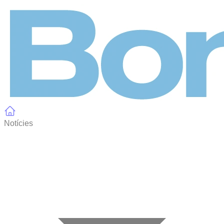
Panell de gestió de galetes
Notícies