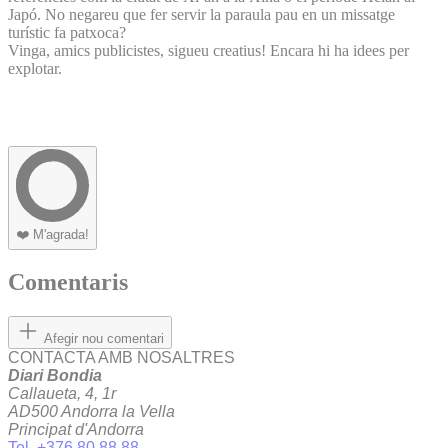
Japó. No negareu que fer servir la paraula pau en un missatge
turístic fa patxoca?
Vinga, amics publicistes, sigueu creatius! Encara hi ha idees per
explotar.
❤️
M'agrada!
Comentaris
Afegir nou comentari
CONTACTA AMB NOSALTRES
Diari Bondia
Callaueta, 4, 1r
AD500 Andorra la Vella
Principat d'Andorra
Tel. +376 80 88 88