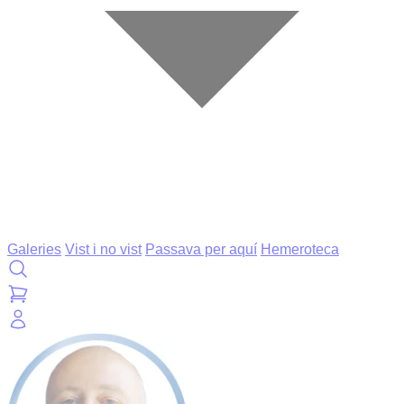
Galeries
Vist i no vist
Passava per aquí
Hemeroteca