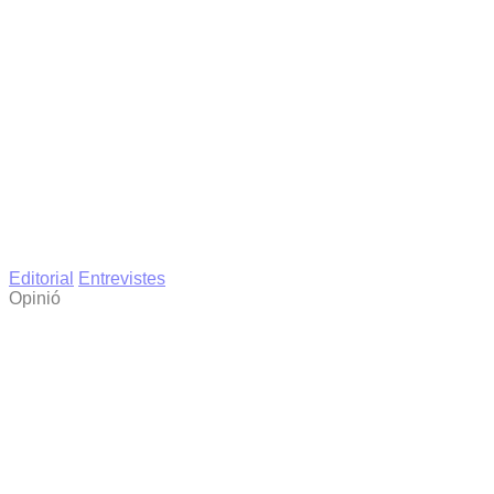
Editorial
Entrevistes
Opinió