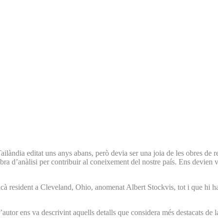
ilàndia editat uns anys abans, però devia ser una joia de les obres de re
bra d’anàlisi per contribuir al coneixement del nostre país. Ens devien 
cà resident a Cleveland, Ohio, anomenat Albert Stockvis, tot i que hi ha 
 l’autor ens va descrivint aquells detalls que considera més destacats de l