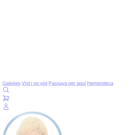
Galeries
Vist i no vist
Passava per aquí
Hemeroteca