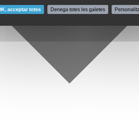
K, acceptar totes
Denega totes les galetes
Personalit