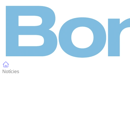
Panell de gestió de galetes
Notícies