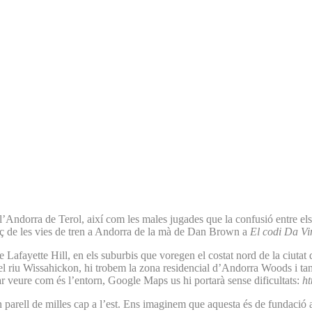
’Andorra de Terol, així com les males jugades que la confusió entre els
aç de les vies de tren a Andorra de la mà de Dan Brown a
El codi Da Vi
e Lafayette Hill, en els suburbis que voregen el costat nord de la ciutat
 del riu Wissahickon, hi trobem la zona residencial d’Andorra Woods i 
ar veure com és l’entorn, Google Maps us hi portarà sense dificultats:
h
un parell de milles cap a l’est. Ens imaginem que aquesta és de fundació