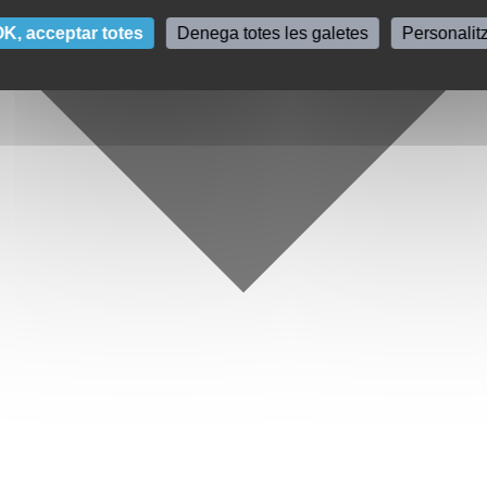
K, acceptar totes
Denega totes les galetes
Personalit