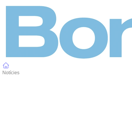
Panell de gestió de galetes
Notícies