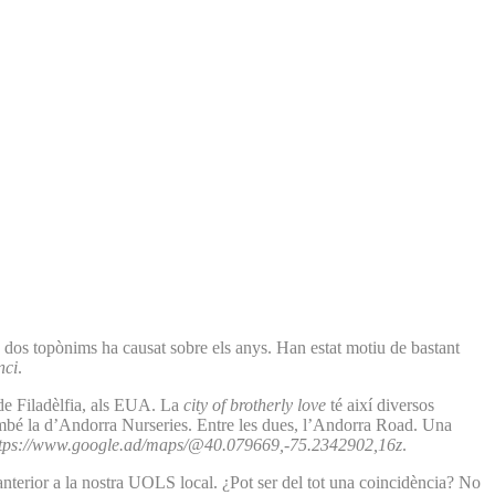
 dos topònims ha causat sobre els anys. Han estat motiu de bastant
nci
.
 de Filadèlfia, als EUA. La
city of brotherly love
té així diversos
també la d’Andorra Nurseries. Entre les dues, l’Andorra Road. Una
ttps://www.google.ad/maps/@40.079669,-75.2342902,16z
.
 anterior a la nostra UOLS local. ¿Pot ser del tot una coincidència? No