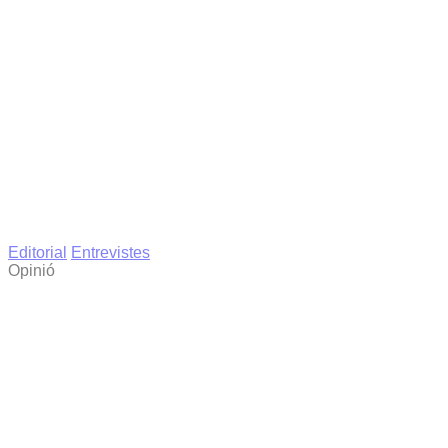
Editorial
Entrevistes
Opinió