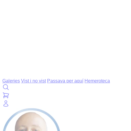
Galeries
Vist i no vist
Passava per aquí
Hemeroteca