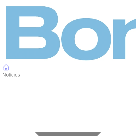
Panell de gestió de galetes
Notícies