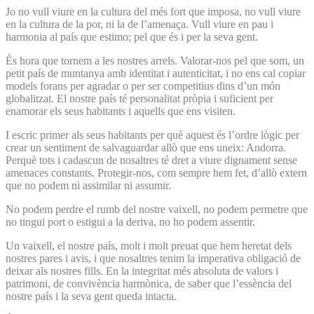
Jo no vull viure en la cultura del més fort que imposa, no vull viure
en la cultura de la por, ni la de l’amenaça. Vull viure en pau i
harmonia al país que estimo; pel que és i per la seva gent.
És hora que tornem a les nostres arrels. Valorar-nos pel que som, un
petit país de muntanya amb identitat i autenticitat, i no ens cal copiar
models forans per agradar o per ser competitius dins d’un món
globalitzat. El nostre país té personalitat pròpia i suficient per
enamorar els seus habitants i aquells que ens visiten.
I escric primer als seus habitants per què aquest és l’ordre lògic per
crear un sentiment de salvaguardar allò que ens uneix: Andorra.
Perquè tots i cadascun de nosaltres té dret a viure dignament sense
amenaces constants. Protegir-nos, com sempre hem fet, d’allò extern
que no podem ni assimilar ni assumir.
No podem perdre el rumb del nostre vaixell, no podem permetre que
no tingui port o estigui a la deriva, no ho podem assentir.
Un vaixell, el nostre país, molt i molt preuat que hem heretat dels
nostres pares i avis, i que nosaltres tenim la imperativa obligació de
deixar als nostres fills. En la integritat més absoluta de valors i
patrimoni, de convivència harmònica, de saber que l’essència del
nostre país i la seva gent queda intacta.