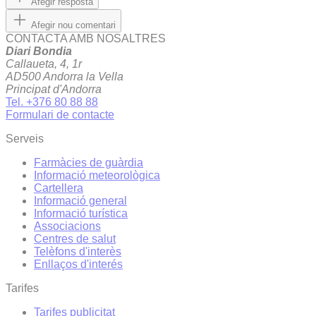
Afegir resposta
Afegir nou comentari
CONTACTA AMB NOSALTRES
Diari Bondia
Callaueta, 4, 1r
AD500 Andorra la Vella
Principat d'Andorra
Tel. +376 80 88 88
Formulari de contacte
Serveis
Farmàcies de guàrdia
Informació meteorològica
Cartellera
Informació general
Informació turística
Associacions
Centres de salut
Telèfons d'interès
Enllaços d'interés
Tarifes
Tarifes publicitat