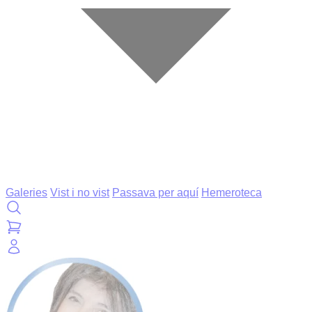
Galeries
Vist i no vist
Passava per aquí
Hemeroteca