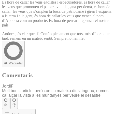
És hora de callar les veus egoistes i especuladores, és hora de callar
les veus que promouen el pa per avui i la gana per demà, és hora de
callar les veus que s’omplen la boca de patriotisme i giren l’esquena
a la terra i a la gent, és hora de callar les veus que venen el nom
d’Andorra com un producte. És hora de pensar i repensar el nostre
país.
Andorra, és clar que sí! Confio plenament que tots, més d’hora que
tard, remem en un mateix sentit. Sempre ho hem fet.
❤️
M'agrada!
Comentaris
JordiF
Molt bonic article, però com tu mateixa dius: ingenu, només
cal alçar la vista a les muntanyes per veure el desastre...
👍
👎