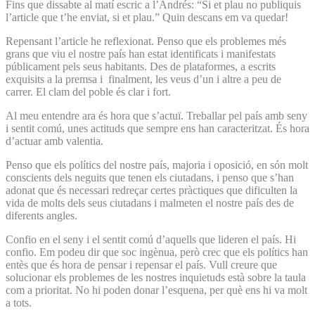
Fins que dissabte al matí escric a l’Andrés: “Si et plau no publiquis
l’article que t’he enviat, si et plau.” Quin descans em va quedar!
Repensant l’article he reflexionat. Penso que els problemes més
grans que viu el nostre país han estat identificats i manifestats
públicament pels seus habitants. Des de plataformes, a escrits
exquisits a la premsa i finalment, les veus d’un i altre a peu de
carrer. El clam del poble és clar i fort.
Al meu entendre ara és hora que s’actuï. Treballar pel país amb seny
i sentit comú, unes actituds que sempre ens han caracteritzat. És hora
d’actuar amb valentia.
Penso que els polítics del nostre país, majoria i oposició, en són molt
conscients dels neguits que tenen els ciutadans, i penso que s’han
adonat que és necessari redreçar certes pràctiques que dificulten la
vida de molts dels seus ciutadans i malmeten el nostre país des de
diferents angles.
Confio en el seny i el sentit comú d’aquells que lideren el país. Hi
confio. Em podeu dir que soc ingènua, però crec que els polítics han
entès que és hora de pensar i repensar el país. Vull creure que
solucionar els problemes de les nostres inquietuds està sobre la taula
com a prioritat. No hi poden donar l’esquena, per què ens hi va molt
a tots.