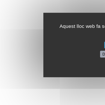
Aquest lloc web fa se
D