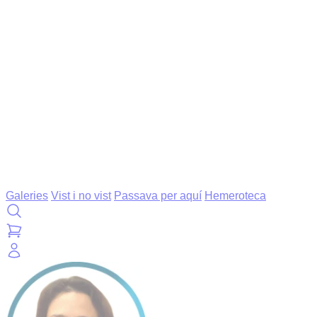
Galeries
Vist i no vist
Passava per aquí
Hemeroteca