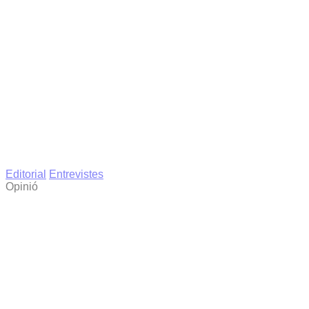
Editorial
Entrevistes
Opinió