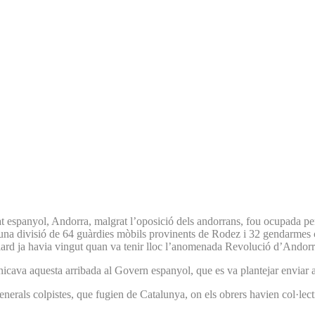
t espanyol, Andorra, malgrat l’oposició dels andorrans, fou ocupada per
a una divisió de 64 guàrdies mòbils provinents de Rodez i 32 gendarmes
ulard ja havia vingut quan va tenir lloc l’anomenada Revolució d’Andorr
nicava aquesta arribada al Govern espanyol, que es va plantejar enviar 
enerals colpistes, que fugien de Catalunya, on els obrers havien col·lecti