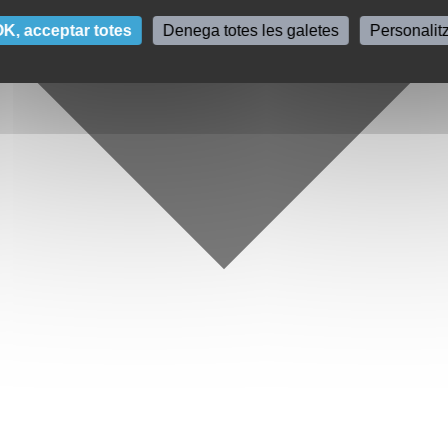
K, acceptar totes
Denega totes les galetes
Personalit