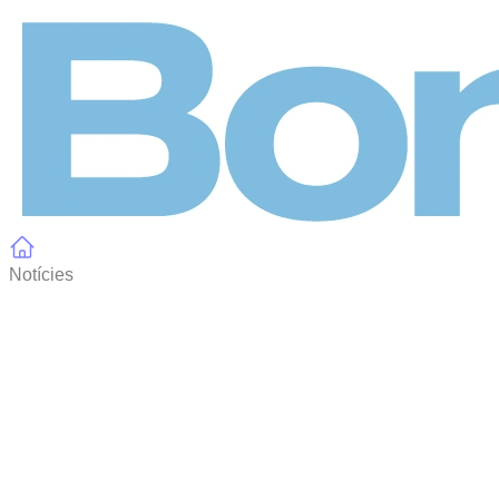
Panell de gestió de galetes
Notícies