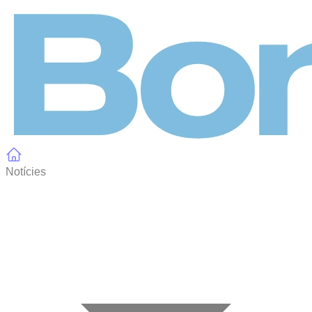
Panell de gestió de galetes
Notícies