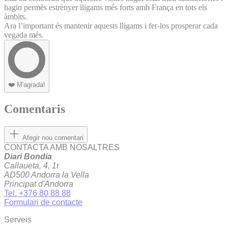
hagin permès estrènyer lligams més forts amb França en tots els
àmbits.
Ara l’important és mantenir aquests lligams i fer-los prosperar cada
vegada més.
❤️
M'agrada!
Comentaris
Afegir nou comentari
CONTACTA AMB NOSALTRES
Diari Bondia
Callaueta, 4, 1r
AD500 Andorra la Vella
Principat d'Andorra
Tel. +376 80 88 88
Formulari de contacte
Serveis