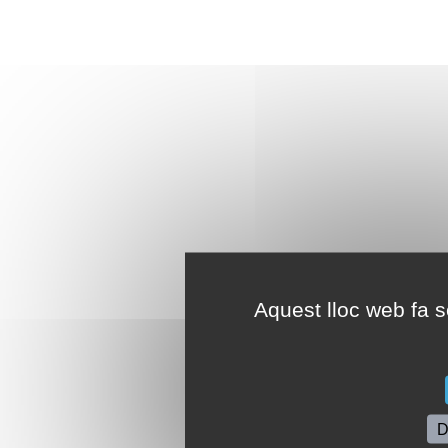
Aquest lloc web fa se
D