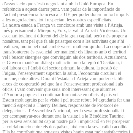
d’associació que s’està negociant amb la Unió Europea. En
referència a aquest darrer punt, vam parlar de la importància de
l’actual presidència francesa a la UE per poder donar un fort impuls
a les negociacions, tot i respectant les nostres especificitats.
La nostra estada a França va concloure amb una visita a l’Arieja,
més precisament a Mirepoix, Foix, la vall d’Auzat i Vicdessos. Un
escenari totalment diferent del de la gran capital, però més proper a
nosaltres, tant pel que fa als paisatges com a les activitats que s’hi
realitzen, motiu pel qual també va ser molt enriquidor. La cooperació
transfronterera és essencial per mantenir els lligams amb el territori
veí i buscar sinergies que convinguin als dos territoris. Actualment,
el Govern manté un diàleg molt actiu amb la regió d’Occitània, i
col·labora en l’àmbit del sector primari, la cultura, la gestió de
l’aigua, l’ensenyament superior, la salut, l’economia circular i el
turisme, entre altres. Durant l’estada a l’Arieja vam poder establir
eixos de cooperació pel que fa a l’ensenyament professional i als
oficis, i vam convenir que seria molt interessant que alumnes
d’Andorra poguessin continuar formant-se en oficis al país veí.
Estem molt agraïts per la visita i pel tracte rebut. M’agradaria fer una
menció especial a Thierry Deilhes, responsable de Protocol de
delegacions a l’Assemblea Nacional, per la seva professionalitat i
per acompanyar-nos durant tota la visita; i a la Bénédicte Taurine,
per la seva sensibilitat cap al nostre país i implicació en fer prosperar
la col·laboració entre els dos països, així com la seva càlida acollida.
Ella ha contribuït que aquestes visites hagin estat molt satisfactòries i