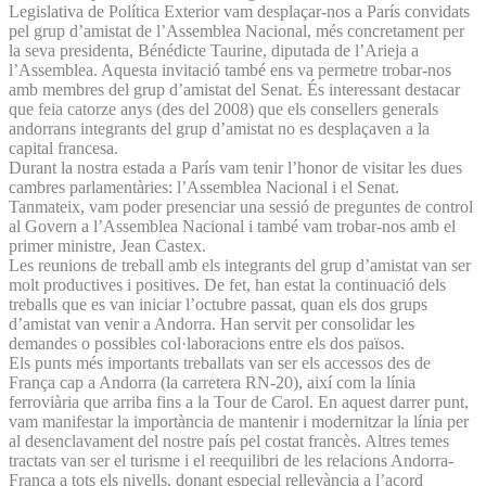
Legislativa de Política Exterior vam desplaçar-nos a París convidats
pel grup d’amistat de l’Assemblea Nacional, més concretament per
la seva presidenta, Bénédicte Taurine, diputada de l’Arieja a
l’Assemblea. Aquesta invitació també ens va permetre trobar-nos
amb membres del grup d’amistat del Senat. És interessant destacar
que feia catorze anys (des del 2008) que els consellers generals
andorrans integrants del grup d’amistat no es desplaçaven a la
capital francesa.
Durant la nostra estada a París vam tenir l’honor de visitar les dues
cambres parlamentàries: l’Assemblea Nacional i el Senat.
Tanmateix, vam poder presenciar una sessió de preguntes de control
al Govern a l’Assemblea Nacional i també vam trobar-nos amb el
primer ministre, Jean Castex.
Les reunions de treball amb els integrants del grup d’amistat van ser
molt productives i positives. De fet, han estat la continuació dels
treballs que es van iniciar l’octubre passat, quan els dos grups
d’amistat van venir a Andorra. Han servit per consolidar les
demandes o possibles col·laboracions entre els dos països.
Els punts més importants treballats van ser els accessos des de
França cap a Andorra (la carretera RN-20), així com la línia
ferroviària que arriba fins a la Tour de Carol. En aquest darrer punt,
vam manifestar la importància de mantenir i modernitzar la línia per
al desenclavament del nostre país pel costat francès. Altres temes
tractats van ser el turisme i el reequilibri de les relacions Andorra-
França a tots els nivells, donant especial rellevància a l’acord