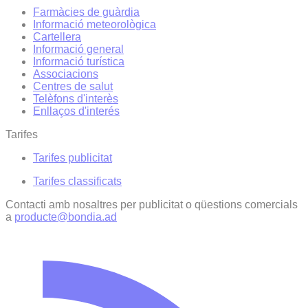
Farmàcies de guàrdia
Informació meteorològica
Cartellera
Informació general
Informació turística
Associacions
Centres de salut
Telèfons d'interès
Enllaços d'interés
Tarifes
Tarifes publicitat
Tarifes classificats
Contacti amb nosaltres per publicitat o qüestions comercials
a
producte@bondia.ad