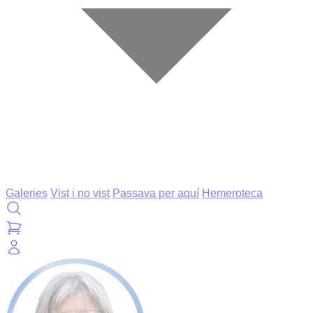
Galeries
Vist i no vist
Passava per aquí
Hemeroteca