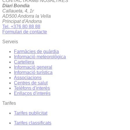
CONTACTA AMB NOSALTRES
Diari Bondia
Callaueta, 4, 1r
AD500 Andorra la Vella
Principat d'Andorra
Tel. +376 80 88 88
Formulari de contacte
Serveis
Farmàcies de guàrdia
Informació meteorològica
Cartellera
Informació general
Informació turística
Associacions
Centres de salut
Telèfons d'interès
Enllaços d'interés
Tarifes
Tarifes publicitat
Tarifes classificats