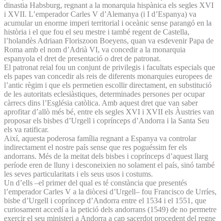
dinastia Habsburg, regnant a la monarquia hispànica els segles XVI
i XVII. L’emperador Carles V d’Alemanya (i I d’Espanya) va
acumular un enorme imperi territorial i oceànic sense parangó en la
història i el que fou el seu mestre i també regent de Castella,
l’holandès Adriaan Floriszoon Boeyens, quan va esdevenir Papa de
Roma amb el nom d’Adrià VI, va concedir a la monarquia
espanyola el dret de presentació o dret de patronat.
El patronat reial fou un conjunt de privilegis i facultats especials que
els papes van concedir als reis de diferents monarquies europees de
l’antic règim i que els permetien escollir directament, en substitució
de les autoritats eclesiàstiques, determinades persones per ocupar
càrrecs dins l’Església catòlica. Amb aquest dret que van saber
aprofitar d’allò més bé, entre els segles XVI i XVII els Àustries van
proposar els bisbes d’Urgell i coprínceps d’Andorra i la Santa Seu
els va ratificar.
Així, aquesta poderosa família regnant a Espanya va controlar
indirectament el nostre país sense que res poguéssim fer els
andorrans. Més de la meitat dels bisbes i coprínceps d’aquest llarg
període eren de lluny i desconeixien no solament el país, sinó també
les seves particularitats i els seus usos i costums.
Un d’ells –el primer del qual es té constància que presentés
l’emperador Carles V a la diòcesi d’Urgell– fou Francisco de Urríes,
bisbe d’Urgell i copríncep d’Andorra entre el 1534 i el 1551, que
curiosament accedí a la petició dels andorrans (1549) de no permetre
exercir el seu ministeri a Andorra a cap sacerdot procedent del regne