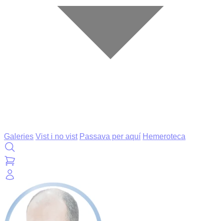
Galeries
Vist i no vist
Passava per aquí
Hemeroteca