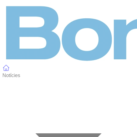
Panell de gestió de galetes
Notícies