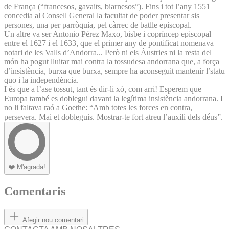
de França (“francesos, gavaits, biarnesos”). Fins i tot l’any 1551
concedia al Consell General la facultat de poder presentar sis
persones, una per parròquia, pel càrrec de batlle episcopal.
Un altre va ser Antonio Pérez Maxo, bisbe i copríncep episcopal
entre el 1627 i el 1633, que el primer any de pontificat nomenava
notari de les Valls d’Andorra... Però ni els Àustries ni la resta del
món ha pogut lluitar mai contra la tossudesa andorrana que, a força
d’insistència, burxa que burxa, sempre ha aconseguit mantenir l’statu
quo i la independència.
I és que a l’ase tossut, tant és dir-li xò, com arri! Esperem que
Europa també es doblegui davant la legítima insistència andorrana. I
no li faltava raó a Goethe: “Amb totes les forces en contra,
persevera. Mai et dobleguis. Mostrar-te fort atreu l’auxili dels déus”.
❤️
M'agrada!
Comentaris
Afegir nou comentari