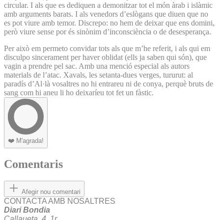
circular. I als que es dediquen a demonitzar tot el món àrab i islàmic
amb arguments barats. I als venedors d’eslògans que diuen que no
es pot viure amb temor. Discrepo: no hem de deixar que ens domini,
però viure sense por és sinònim d’inconsciència o de desesperança.
Per això em permeto convidar tots als que m’he referit, i als qui em
disculpo sincerament per haver oblidat (ells ja saben qui són), que
vagin a prendre pel sac. Amb una menció especial als autors
materials de l’atac. Xavals, les setanta-dues verges, tururut: al
paradís d’Al·là vosaltres no hi entrareu ni de conya, perquè bruts de
sang com hi aneu li ho deixaríeu tot fet un fàstic.
❤️
M'agrada!
Comentaris
Afegir nou comentari
CONTACTA AMB NOSALTRES
Diari Bondia
Callaueta, 4, 1r