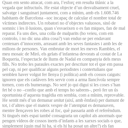
Quan em sento atracat, com ara, l’esforç em resulta titànic a la
vegada que infructuós. He estat objecte d’un desvalisament cruel,
salvatge i sanguinari juntament, com a mínim, amb els 1.608.746
habitants de Barcelona –soc incapaç de calcular el nombre total de
víctimes indirectes. Un robatori no d’objectes valuosos, sinó de
somnis: i les il·lusions, quan s’esvaeixen o es fan miques, fan de mal
reparar. Fa uns dies, una colla de malparits (ho veieu, com em
controlo, i no dic una altra cosa?) van endur-se per endavant
centenars d’innocents, arrasant amb les seves fantasies i amb les de
milions de persones. Van embrutar de mort les meves Rambles, el
meu mosaic de Miró, els gelats d’infantesa devorats al costat de La
Boqueria, l’espectacle de llums de Nadal en companyia dels meus
fills. No trobo les paraules exactes per descriure tot el que em passa
pel cap, ni per qualificar alguns periodistes i contertulians que
semblen haver volgut fer llenya (i política) amb els cossos caiguts:
ignoren que els cadàvers fets servir com a arma llancívola sempre
tornen, com els bumerangs. No seré jo qui digui si les coses s’han
fet bé o no –confio que amb el temps ho sabrem–, però fer un ús
oportunista d’aquesta tragèdia em sembla, com a mínim, reprovable.
He sentit més d’un demanar
unitat
(així, amb èmfasi) per damunt de
tot, i d’altres que el mateix vespre de l’atemptat es demanaven,
mentre llençaven les robes al foc, què passaria amb el referèndum.
Si tingués més espai també consagraria un capítol als anormals que
pengen vídeos de cossos inerts d’infants a les xarxes socials o que,
simplement (quin mal hi ha, si els hi ha posat un altre?) els fan