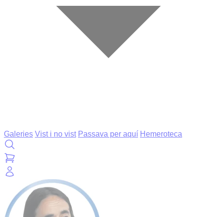
Galeries
Vist i no vist
Passava per aquí
Hemeroteca