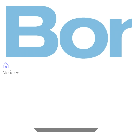
Panell de gestió de galetes
Notícies