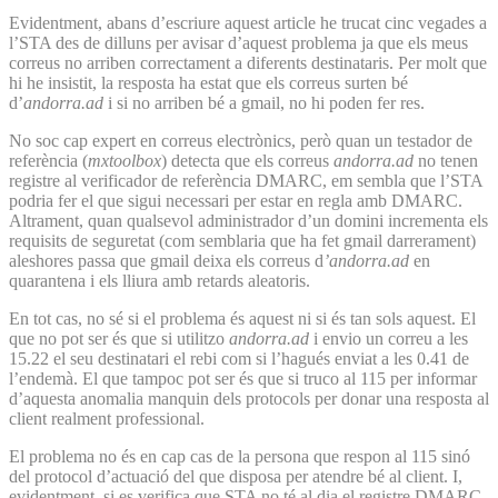
Evidentment, abans d’escriure aquest article he trucat cinc vegades a
l’STA des de dilluns per avisar d’aquest problema ja que els meus
correus no arriben correctament a diferents destinataris. Per molt que
hi he insistit, la resposta ha estat que els correus surten bé
d’
andorra.ad
i si no arriben bé a gmail, no hi poden fer res.
No soc cap expert en correus electrònics, però quan un testador de
referència (
mxtoolbox
) detecta que els correus
andorra.ad
no tenen
registre al verificador de referència DMARC, em sembla que l’STA
podria fer el que sigui necessari per estar en regla amb DMARC.
Altrament, quan qualsevol administrador d’un domini incrementa els
requisits de seguretat (com semblaria que ha fet gmail darrerament)
aleshores passa que gmail deixa els correus d
’andorra.ad
en
quarantena i els lliura amb retards aleatoris.
En tot cas, no sé si el problema és aquest ni si és tan sols aquest. El
que no pot ser és que si utilitzo
andorra.ad
i envio un correu a les
15.22 el seu destinatari el rebi com si l’hagués enviat a les 0.41 de
l’endemà. El que tampoc pot ser és que si truco al 115 per informar
d’aquesta anomalia manquin dels protocols per donar una resposta al
client realment professional.
El problema no és en cap cas de la persona que respon al 115 sinó
del protocol d’actuació del que disposa per atendre bé al client. I,
evidentment, si es verifica que STA no té al dia el registre DMARC