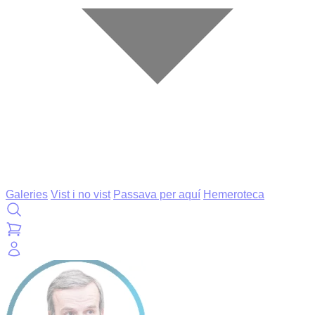
Galeries
Vist i no vist
Passava per aquí
Hemeroteca