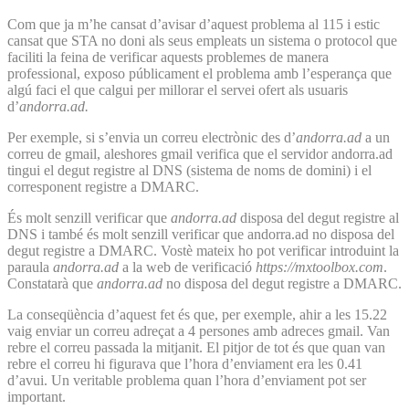
Com que ja m’he cansat d’avisar d’aquest problema al 115 i estic
cansat que STA no doni als seus empleats un sistema o protocol que
faciliti la feina de verificar aquests problemes de manera
professional, exposo públicament el problema amb l’esperança que
algú faci el que calgui per millorar el servei ofert als usuaris
d’
andorra.ad.
Per exemple, si s’envia un correu electrònic des d’
andorra.ad
a un
correu de gmail, aleshores gmail verifica que el servidor andorra.ad
tingui el degut registre al DNS (sistema de noms de domini) i el
corresponent registre a DMARC.
És molt senzill verificar que
andorra.ad
disposa del degut registre al
DNS i també és molt senzill verificar que andorra.ad no disposa del
degut registre a DMARC. Vostè mateix ho pot verificar introduint la
paraula
andorra.ad
a la web de verificació
https://mxtoolbox.com
.
Constatarà que
andorra.ad
no disposa del degut registre a DMARC.
La conseqüència d’aquest fet és que, per exemple, ahir a les 15.22
vaig enviar un correu adreçat a 4 persones amb adreces gmail. Van
rebre el correu passada la mitjanit. El pitjor de tot és que quan van
rebre el correu hi figurava que l’hora d’enviament era les 0.41
d’avui. Un veritable problema quan l’hora d’enviament pot ser
important.