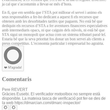
ja cal que s’acostumin a llevar-se més d’hora.
En fi, que em sembla que l’STA pot millorar el servei i animo els
seus responsables a fer-ho dedicant a aquest fi els recursos que
obtenen amb les desorbitades tarifes que paguem. No està bé que
dediquin els recursos d’STA a fer aventures financeres especulatives
amb intermediaris opacs, ni que caiguin dels núvols, ni està bé que
STA sigui un monopoli que actua com un sistema tributari paral·lel.
Estaria bé que la seva prioritat fos donar un bon servei als clients a
preus competitius. L’economia particular i empresarial ho agrairia.
❤️
M'agrada!
Comentaris
Pere REVERT
Gràcies Eusebi. El verificador mxtoolbox no sempre està
disponible. La mateixa tasca de verificació pot fer-se des de
la web https://dmarcian.com/dmarc-inspector/