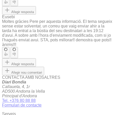
👍
👎
Afegir resposta
Eusebi
Moltes gràcies Pere per aquesta informació. El tema segueix
sense estar solventat. un correu que vaig enviar ahir a la
tarda ha entrat a la bùstia del seu destinatari a les 19:12
d'avui. A sobre amb l'hora d'enviament modificada, com si jo
l'hagués enviat avui. STA, pots millorar!! demostra que pots!!
ànims!!!
👍
👎
Afegir resposta
Afegir nou comentari
CONTACTA AMB NOSALTRES
Diari Bondia
Callaueta, 4, 1r
AD500 Andorra la Vella
Principat d'Andorra
Tel. +376 80 88 88
Formulari de contacte
Serveis