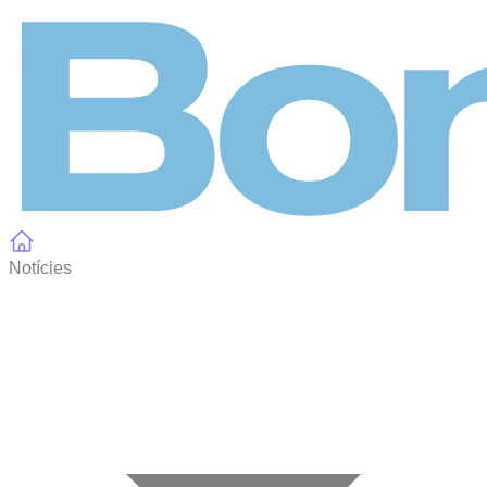
Panell de gestió de galetes
Notícies