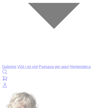
Galeries
Vist i no vist
Passava per aquí
Hemeroteca