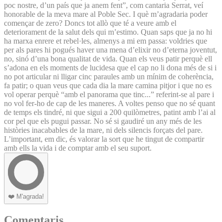
poc nostre, d’un país que ja anem fent”, com cantaria Serrat, veí
honorable de la meva mare al Poble Sec. I què m’agradaria poder
començar de zero? Doncs tot allò que té a veure amb el
deteriorament de la salut dels qui m’estimo. Quan saps que ja no hi
ha marxa enrere et rebel·les, almenys a mi em passa: voldries que
per als pares hi pogués haver una mena d’elixir no d’eterna joventut,
no, sinó d’una bona qualitat de vida. Quan els veus patir perquè ell
s’adona en els moments de lucidesa que el cap no li dona més de si i
no pot articular ni lligar cinc paraules amb un mínim de coherència,
fa patir; o quan veus que cada dia la mare camina pitjor i que no es
vol operar perquè “amb el panorama que tinc...” referint-se al pare i
no vol fer-ho de cap de les maneres. A voltes penso que no sé quant
de temps els tindré, ni que sigui a 200 quilòmetres, patint amb l’ai al
cor pel que els pugui passar. No sé si gaudiré un any més de les
històries inacabables de la mare, ni dels silencis forçats del pare.
L’important, em dic, és valorar la sort que he tingut de compartir
amb ells la vida i de comptar amb el seu suport.
❤️
M'agrada!
Comentaris