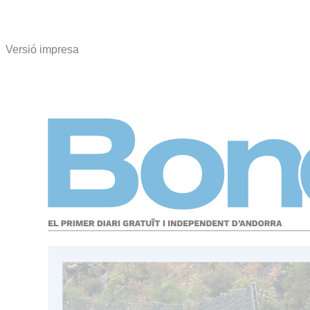
Versió impresa