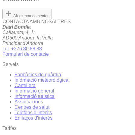
Afegir nou comentari
CONTACTA AMB NOSALTRES
Diari Bondia
Callaueta, 4, 1r
AD500 Andorra la Vella
Principat d'Andorra
Tel. +376 80 88 88
Formulari de contacte
Serveis
Farmàcies de guàrdia
Informació meteorològica
Cartellera
Informació general
Informació turística
Associacions
Centres de salut
Telèfons d'interès
Enllaços d'interés
Tarifes