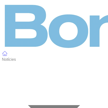
Panell de gestió de galetes
Notícies