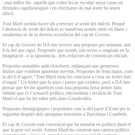
–mai millor dit– aquells que volen fer-se escoltar sense caure en
fórmules capellanesques i en efectismes de mal teatre ho tenen
difícil.
Toni Martí sembla haver dit a reveure al sentit del ridícul. Perquè
l’absència de sentit del ridícul es manifesta només obrir els diaris i
assabentar-se de la darrera ocurrència del cap de Govern.
El cap de Govern de DA ens serveix una proposta per setmana, tant
li fa del que sigui. Propostes que només són noves o originals en la
imaginació –o la ignorància– dels redactors de comunicats oficials.
Propostes amanides amb cloroform, mitjançant uns generosos
titulars que voldrien aparentar novetat. Propostes de festa major, com
la del 6 d’agost: “Toni Martí insta les estacions a crear un forfet únic
d’esquí.” Un forfet que fa anys i panys que existeix, però a DA han
pensat que fer-ho aparèixer com una proposta nova potser faria
oblidar que és l’actuació política, electoralista i sectària de Toni
Martí el que ha fet saltar pels aires Grandvalira.
Propostes demagògiques i populistes com la del pacte d’Estat per la
seguretat després dels atemptats terroristes a Barcelona i Cambrils.
El cap de Govern està convençut que ha triomfat en política dient el
que la gent vol sentir. Antoni Martí ha construït una carrera política