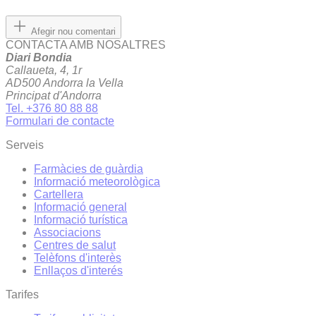
Afegir nou comentari
CONTACTA AMB NOSALTRES
Diari Bondia
Callaueta, 4, 1r
AD500 Andorra la Vella
Principat d'Andorra
Tel. +376 80 88 88
Formulari de contacte
Serveis
Farmàcies de guàrdia
Informació meteorològica
Cartellera
Informació general
Informació turística
Associacions
Centres de salut
Telèfons d'interès
Enllaços d'interés
Tarifes