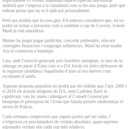
impermeable a l’erosió, impulsant aquest especial liberalisme
andorrà que s’imposa a la ciutadania com si fos una purga, però que
tothom pensa que no se li aplicarà personalment.
Però ara sembla que la cosa gira. Els entesos consideren que, en no
poder-se tornar a presentar com a candidat a cap de Govern, Antoni
Martí ja està amortitzat.
Mentre ha pogut pagar publicitat, concedir prebendes, afavorir
canongies financeres i congregar influències, Martí ha estat enaltit.
Ara el comencen a bandejar.
I ara, amb l’emoció generada pels horribles atemptats, es treu de la
mànega un pacte d’Estat com si a DA fossin els únics defensors de
la seguretat ciutadana i haguéssim d’anar al seu darrere com
escolanets d’amén.
Aquesta proposta populista no podrà pas fer oblidar que l’any 2009 i
el 2010 els actuals dirigents de DA, amb Ladislau Baró al
capdavant, van fer mans i mànigues al Consell General per
bloquejar el pressupost de l’Estat que hauria permès modernitzar el
servei de Policia.
Cada setmana comprovem que alguns parlen per no callar. I
s’erigeixen en proclamadors de veritats absolutes, quan aquestes
suposades veritats són cada cop més relatives.