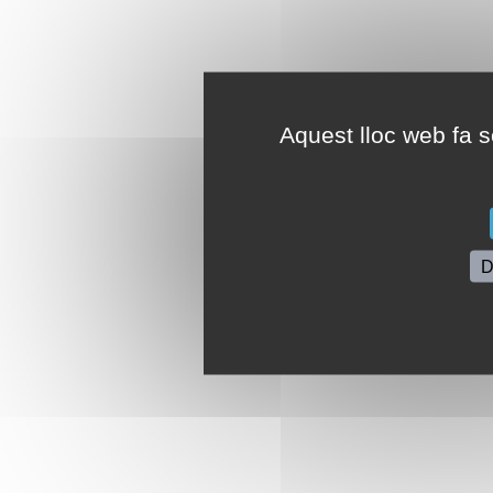
Aquest lloc web fa se
D