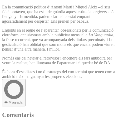
En la comunicació política d’Antoni Martí i Miquel Aleix –el seu
fidel portaveu, que ha estat de guàrdia aquest estiu– la tergiversació i
l’engany –la mentida, parlem clar– s’ha estat emprant
agosaradament per despistar. Ens prenen per babaus.
Engolits en el regne de l’aparentar, obsessionats per la comunicació
cloroform, entusiasmats amb la publicitat mensual a
La Vanguardia
,
la frase recurrent, que va acompanyada dels titulars precuinats, i la
gesticulació han oblidat que som molts els que encara podem viure i
pensar d’una altra manera. I millor.
Només ens cal netejar el retrovisor i encendre els fars antiboira per
veure la realitat, ben llunyana de l’aparentar i el quedar bé de DA.
És hora d’estadistes i no d’estrategs del curt termini que tenen com a
ambició màxima guanyar les properes eleccions.
❤️
M'agrada!
Comentaris