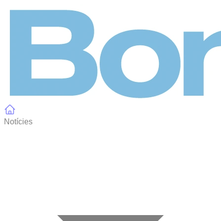
Panell de gestió de galetes
Notícies