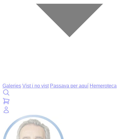
Galeries
Vist i no vist
Passava per aquí
Hemeroteca