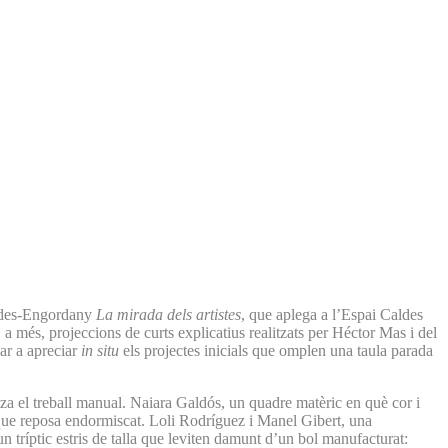
aldes-Engordany
La mirada dels artistes
, que aplega a l’Espai Caldes
 a més, projeccions de curts explicatius realitzats per Héctor Mas i del
mar a apreciar
in situ
els projectes inicials que omplen una taula parada
tza el treball manual. Naiara Galdós, un quadre matèric en què cor i
l que reposa endormiscat. Loli Rodríguez i Manel Gibert, una
n tríptic estris de talla que leviten damunt d’un bol manufacturat: