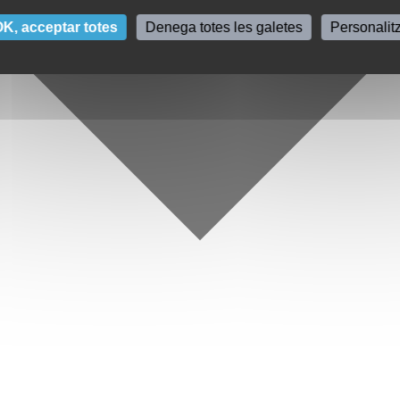
K, acceptar totes
Denega totes les galetes
Personalit