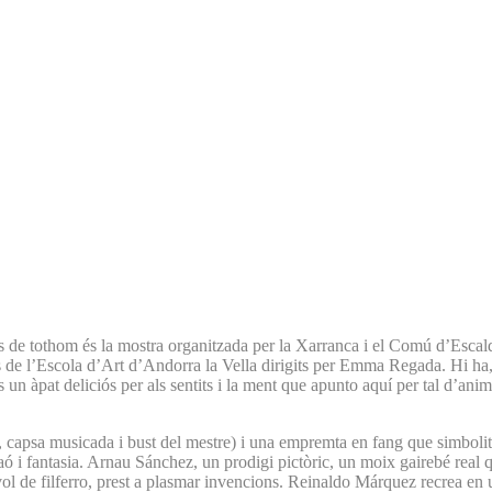
Mas de tothom és la mostra organitzada per la Xarranca i el Comú d’Esc
ves de l’Escola d’Art d’Andorra la Vella dirigits per Emma Regada. Hi ha,
és un àpat deliciós per als sentits i la ment que apunto aquí per tal d’ani
da, capsa musicada i bust del mestre) i una empremta en fang que simboli
r raó i fantasia. Arnau Sánchez, un prodigi pictòric, un moix gairebé rea
úvol de filferro, prest a plasmar invencions. Reinaldo Márquez recrea en u