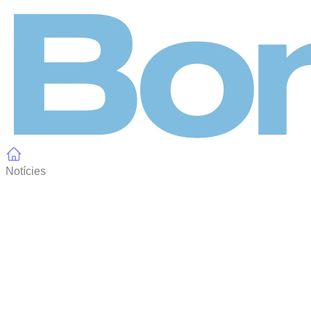
Panell de gestió de galetes
Notícies