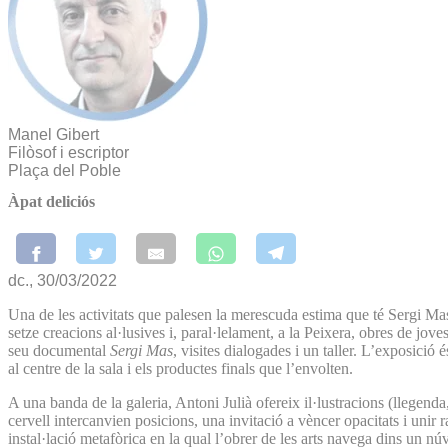
Manel Gibert
Filòsof i escriptor
Plaça del Poble
Àpat deliciós
dc., 30/03/2022
Una de les activitats que palesen la merescuda estima que té Sergi 
setze creacions al·lusives i, paral·lelament, a la Peixera, obres de jo
seu documental
Sergi Mas
, visites dialogades i un taller. L’exposició 
al centre de la sala i els productes finals que l’envolten.
A una banda de la galeria, Antoni Julià ofereix il·lustracions (llegen
cervell intercanvien posicions, una invitació a vèncer opacitats i uni
instal·lació metafòrica en la qual l’obrer de les arts navega dins un n