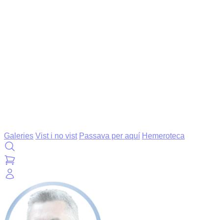
Galeries
Vist i no vist
Passava per aquí
Hemeroteca