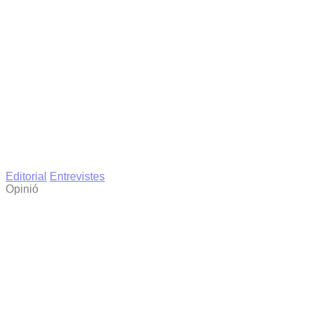
Editorial
Entrevistes
Opinió