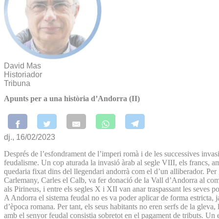
David Mas
Historiador
Tribuna
Apunts per a una història d’Andorra (II)
dj., 16/02/2023
Després de l’esfondrament de l’imperi romà i de les successives invasion
feudalisme. Un cop aturada la invasió àrab al segle VIII, els francs,
quedaria fixat dins del llegendari andorrà com el d’un alliberador. Per g
Carlemany, Carles el Calb, va fer donació de la Vall d’Andorra al comt
als Pirineus, i entre els segles X i XII van anar traspassant les seves 
A Andorra el sistema feudal no es va poder aplicar de forma estricta, ja 
d’època romana. Per tant, els seus habitants no eren serfs de la gleva, ll
amb el senyor feudal consistia sobretot en el pagament de tributs. Un e