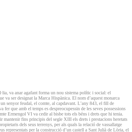
lia, va anar agafant forma un nou sistema polític i social: el
 que va ser designat la Marca Hispànica. El nom d’aquest monarca
b un senyor feudal, el comte, al capdavant. L’any 843, el fill de
, va fer que amb el temps es despreocupessin de les seves possessions
omte Ermengol VI va cedir al bisbe tots els béns i drets que hi tenia.
 mantenir fins principis del segle XIII els drets i prestacions heretats
propietaris dels seus terrenys, per als quals la relació de vassallatge
s representats per la construcció d’un castell a Sant Julià de Lòria, el