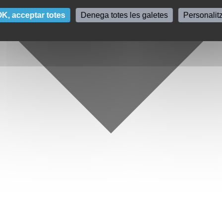
K, acceptar totes
Denega totes les galetes
Personalit