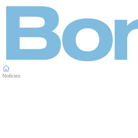
Panell de gestió de galetes
Notícies