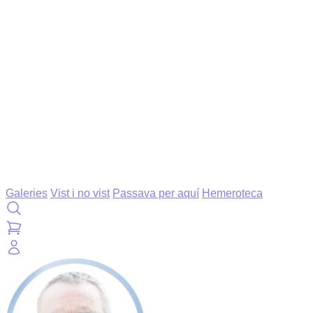
Galeries
Vist i no vist
Passava per aquí
Hemeroteca