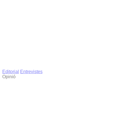
Editorial
Entrevistes
Opinió