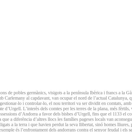
s de pobles germànics, visigots a la península Ibèrica i francs a la Gàl·
 amb Carlemany al capdavant, van ocupar el nord de l’actual Catalunya,
estionar-lo i controlar-lo, el nou territori va ser dividit en comtats, am
e d’Urgell. L’interès dels comtes per les terres de la plana, més fèrtils
possessions d’Andorra a favor dels bisbes d’Urgell, fins que el 1133 el c
que a diferència d’altres llocs les famílies pageses locals van aconseguir
igats a la terra i que havien perdut la seva llibertat, sinó homes lliures, 
xemple és l’enfrontament dels andorrans contra el senyor feudal i els seu