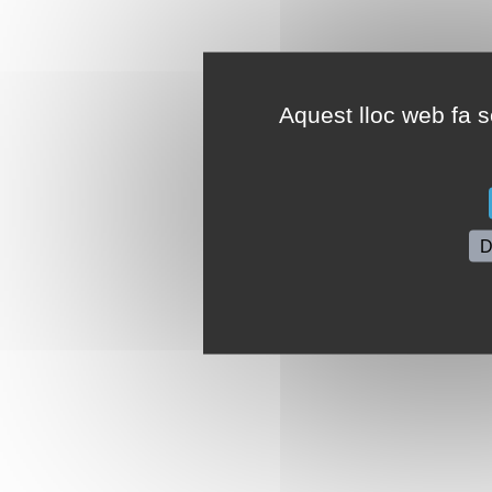
Aquest lloc web fa se
D