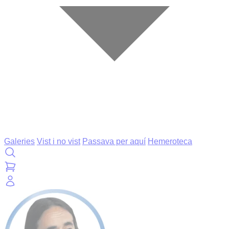
Galeries
Vist i no vist
Passava per aquí
Hemeroteca