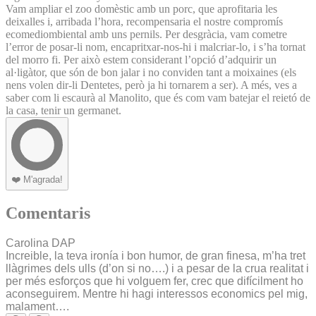
Vam ampliar el zoo domèstic amb un porc, que aprofitaria les
deixalles i, arribada l’hora, recompensaria el nostre compromís
ecomediombiental amb uns pernils. Per desgràcia, vam cometre
l’error de posar-li nom, encapritxar-nos-hi i malcriar-lo, i s’ha tornat
del morro fi. Per això estem considerant l’opció d’adquirir un
al·ligàtor, que són de bon jalar i no conviden tant a moixaines (els
nens volen dir-li Dentetes, però ja hi tornarem a ser). A més, ves a
saber com li escaurà al Manolito, que és com vam batejar el reietó de
la casa, tenir un germanet.
❤️
M'agrada!
Comentaris
Carolina DAP
Increible, la teva ironía i bon humor, de gran finesa, m’ha tret
llàgrimes dels ulls (d’on si no….) i a pesar de la crua realitat i
per més esforços que hi volguem fer, crec que difícilment ho
aconseguirem. Mentre hi hagi interessos economics pel mig,
malament….