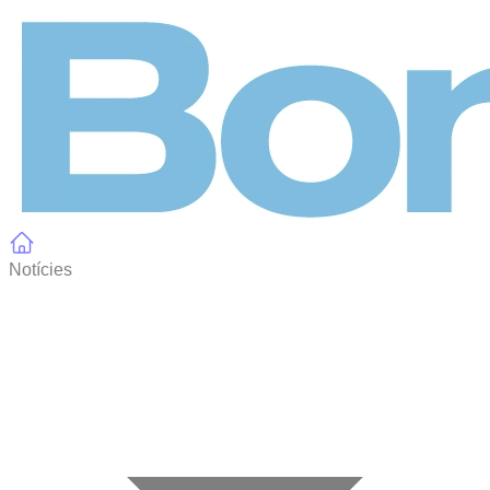
Panell de gestió de galetes
Notícies