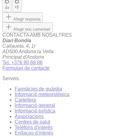
👍
👎
Afegir resposta
Afegir nou comentari
CONTACTA AMB NOSALTRES
Diari Bondia
Callaueta, 4, 1r
AD500 Andorra la Vella
Principat d'Andorra
Tel. +376 80 88 88
Formulari de contacte
Serveis
Farmàcies de guàrdia
Informació meteorològica
Cartellera
Informació general
Informació turística
Associacions
Centres de salut
Telèfons d'interès
Enllaços d'interés