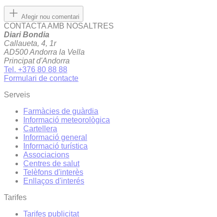
Afegir nou comentari
CONTACTA AMB NOSALTRES
Diari Bondia
Callaueta, 4, 1r
AD500 Andorra la Vella
Principat d'Andorra
Tel. +376 80 88 88
Formulari de contacte
Serveis
Farmàcies de guàrdia
Informació meteorològica
Cartellera
Informació general
Informació turística
Associacions
Centres de salut
Telèfons d'interès
Enllaços d'interés
Tarifes
Tarifes publicitat