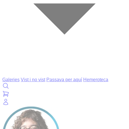
Galeries
Vist i no vist
Passava per aquí
Hemeroteca