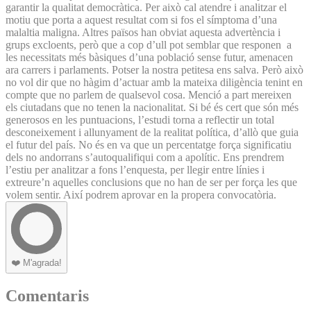
garantir la qualitat democràtica. Per això cal atendre i analitzar el
motiu que porta a aquest resultat com si fos el símptoma d’una
malaltia maligna. Altres països han obviat aquesta advertència i
grups excloents, però que a cop d’ull pot semblar que responen a
les necessitats més bàsiques d’una població sense futur, amenacen
ara carrers i parlaments. Potser la nostra petitesa ens salva. Però això
no vol dir que no hàgim d’actuar amb la mateixa diligència tenint en
compte que no parlem de qualsevol cosa. Menció a part mereixen
els ciutadans que no tenen la nacionalitat. Si bé és cert que són més
generosos en les puntuacions, l’estudi torna a reflectir un total
desconeixement i allunyament de la realitat política, d’allò que guia
el futur del país. No és en va que un percentatge força significatiu
dels no andorrans s’autoqualifiqui com a apolític. Ens prendrem
l’estiu per analitzar a fons l’enquesta, per llegir entre línies i
extreure’n aquelles conclusions que no han de ser per força les que
volem sentir. Així podrem aprovar en la propera convocatòria.
❤️
M'agrada!
Comentaris