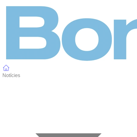
Panell de gestió de galetes
Notícies