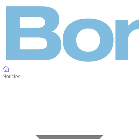
Panell de gestió de galetes
Notícies