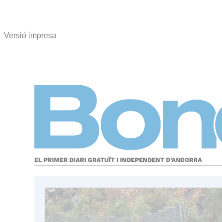
Versió impresa