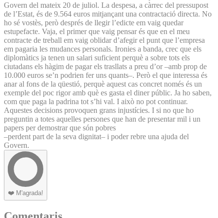
Govern del mateix 20 de juliol. La despesa, a càrrec del pressupost
de l’Estat, és de 9.564 euros mitjançant una contractació directa. No
ho sé vostès, però després de llegir l’edicte em vaig quedar
estupefacte. Vaja, el primer que vaig pensar és que en el meu
contracte de treball em vaig oblidar d’afegir el punt que l’empresa
em pagaria les mudances personals. Ironies a banda, crec que els
diplomàtics ja tenen un salari suficient perquè a sobre tots els
ciutadans els hàgim de pagar els trasllats a preu d’or –amb prop de
10.000 euros se’n podrien fer uns quants–. Però el que interessa és
anar al fons de la qüestió, perquè aquest cas concret només és un
exemple del poc rigor amb què es gasta el diner públic. Ja ho saben,
com que paga la padrina tot s’hi val. I això no pot continuar.
Aquestes decisions provoquen grans injustícies. I si no que ho
preguntin a totes aquelles persones que han de presentar mil i un
papers per demostrar que són pobres
–perdent part de la seva dignitat– i poder rebre una ajuda del
Govern.
❤️
M'agrada!
Comentaris