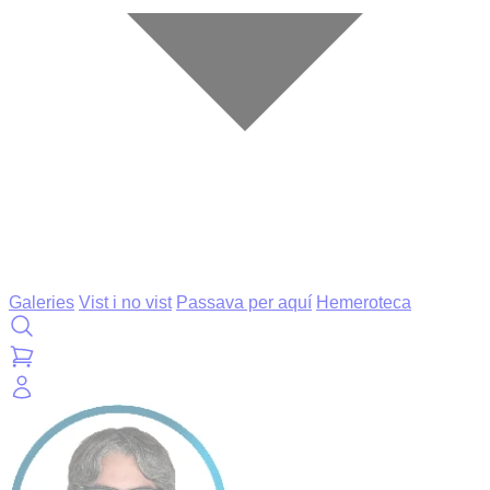
Galeries
Vist i no vist
Passava per aquí
Hemeroteca