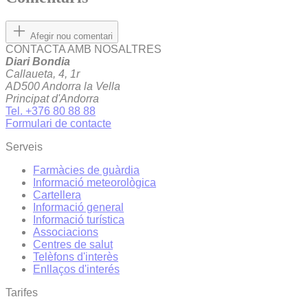
Afegir nou comentari
CONTACTA AMB NOSALTRES
Diari Bondia
Callaueta, 4, 1r
AD500 Andorra la Vella
Principat d'Andorra
Tel. +376 80 88 88
Formulari de contacte
Serveis
Farmàcies de guàrdia
Informació meteorològica
Cartellera
Informació general
Informació turística
Associacions
Centres de salut
Telèfons d'interès
Enllaços d'interés
Tarifes