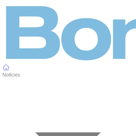
Panell de gestió de galetes
Notícies