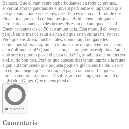
Benazet. Que el vam veure embarbollant-se en roda de premsa,
advertint amb to paternalista el jovent però sense el rapapolvo que,
pel que vam conèixer després, més d’un es mereixia. I més de dos.
Fins i tot alguns de la quinta més jove els hi deuen tenir ganes
perquè unes quantes males herbes els estan deixant quedar fatal.
Estem espantats els de 50 cap amunt deia. Està tranquil el jovent
perquè en termes de salut els han dit que estan cuirassats. Pot ser.
Però que ens direu, muchachotes, quan d’aquí no gaire les
condicions laborals siguin tan infames que no guanyeu per al canvi
de mòbil semestral? Quan els esforçats progenitors estiguin a l’atur i
amb sort us puguin posar el plat a taula? Ja, ja sabem que no tots sou
així, ni de bon tros. Però és que aquests dies tenim imprès a la retina
algun cul trompetero que poqueta poqueta gràcia ens ha fet. És clar,
un cul pota negra que se’n diu, i el papa i la mama i l’empresa
familiar sempre estaran allí. A sobre, amb el temps, serà un cul de
legislador. Glups. Que no ens passi res.
❤️
M'agrada!
Comentaris