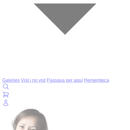
Galeries
Vist i no vist
Passava per aquí
Hemeroteca