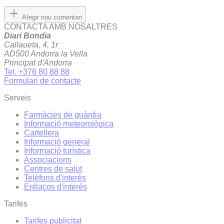
Afegir nou comentari
CONTACTA AMB NOSALTRES
Diari Bondia
Callaueta, 4, 1r
AD500 Andorra la Vella
Principat d'Andorra
Tel. +376 80 88 88
Formulari de contacte
Serveis
Farmàcies de guàrdia
Informació meteorològica
Cartellera
Informació general
Informació turística
Associacions
Centres de salut
Telèfons d'interès
Enllaços d'interés
Tarifes
Tarifes publicitat