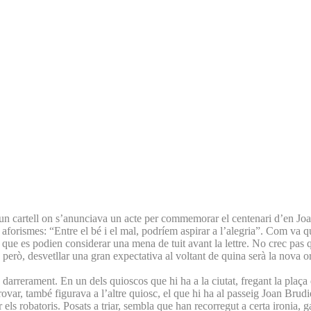
n cartell on s’anunciava un acte per commemorar el centenari d’en Joan F
aforismes: “Entre el bé i el mal, podríem aspirar a l’alegria”. Com va que
à que es podien considerar una mena de tuit avant la lettre. No crec pa
però, desvetllar una gran expectativa al voltant de quina serà la nova o
 darrerament. En un dels quioscos que hi ha a la ciutat, fregant la plaça
rovar, també figurava a l’altre quiosc, el que hi ha al passeig Joan Br
r els robatoris. Posats a triar, sembla que han recorregut a certa ironia