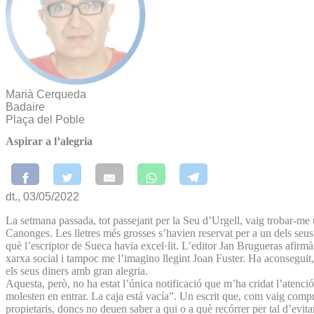
Marià Cerqueda
Badaire
Plaça del Poble
Aspirar a l’alegria
dt., 03/05/2022
La setmana passada, tot passejant per la Seu d’Urgell, vaig trobar-me u
Canonges. Les lletres més grosses s’havien reservat per a un dels seus 
què l’escriptor de Sueca havia excel·lit. L’editor Jan Brugueras afirm
xarxa social i tampoc me l’imagino llegint Joan Fuster. Ha aconseguit, 
els seus diners amb gran alegria.
Aquesta, però, no ha estat l’única notificació que m’ha cridat l’atenció
molesten en entrar. La caja está vacía”. Un escrit que, com vaig comp
propietaris, doncs no deuen saber a qui o a què recórrer per tal d’evita