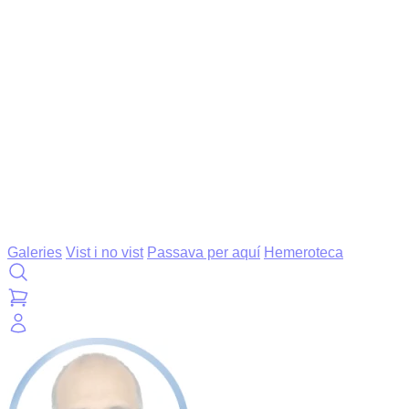
Galeries
Vist i no vist
Passava per aquí
Hemeroteca