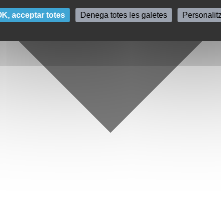
K, acceptar totes
Denega totes les galetes
Personalit