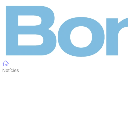
Panell de gestió de galetes
Notícies