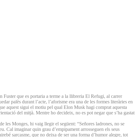
uster que es portaria a terme a la llibreria El Refugi, al carrer
dar palès durant l’acte, l’aforisme era una de les formes literàries en
s que aquest sigui el motiu pel qual Elon Musk hagi comprat aquesta
rientació del mitjà. Mentre ho decideix, no es pot negar que s’ha gastat
 de les Monges, hi vaig llegir el següent: “Señores ladrones, no se
udieu. Cal imaginar quin grau d’empipament arrosseguen els seus
, gairebé sarcasme, que no deixa de ser una forma d’humor alegre, tot