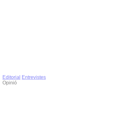
Editorial
Entrevistes
Opinió