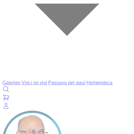
Galeries
Vist i no vist
Passava per aquí
Hemeroteca