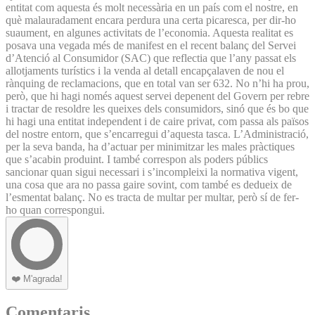
entitat com aquesta és molt necessària en un país com el nostre, en
què malauradament encara perdura una certa picaresca, per dir-ho
suaument, en algunes activitats de l’economia. Aquesta realitat es
posava una vegada més de manifest en el recent balanç del Servei
d’Atenció al Consumidor (SAC) que reflectia que l’any passat els
allotjaments turístics i la venda al detall encapçalaven de nou el
rànquing de reclamacions, que en total van ser 632. No n’hi ha prou,
però, que hi hagi només aquest servei depenent del Govern per rebre
i tractar de resoldre les queixes dels consumidors, sinó que és bo que
hi hagi una entitat independent i de caire privat, com passa als països
del nostre entorn, que s’encarregui d’aquesta tasca. L’Administració,
per la seva banda, ha d’actuar per minimitzar les males pràctiques
que s’acabin produint. I també correspon als poders públics
sancionar quan sigui necessari i s’incompleixi la normativa vigent,
una cosa que ara no passa gaire sovint, com també es dedueix de
l’esmentat balanç. No es tracta de multar per multar, però sí de fer-
ho quan correspongui.
❤️
M'agrada!
Comentaris