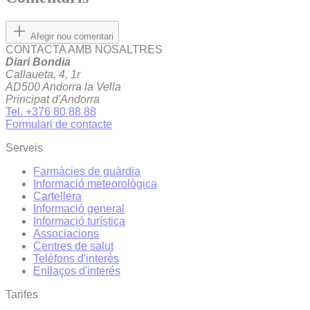
Afegir nou comentari
CONTACTA AMB NOSALTRES
Diari Bondia
Callaueta, 4, 1r
AD500 Andorra la Vella
Principat d'Andorra
Tel. +376 80 88 88
Formulari de contacte
Serveis
Farmàcies de guàrdia
Informació meteorològica
Cartellera
Informació general
Informació turística
Associacions
Centres de salut
Telèfons d'interès
Enllaços d'interés
Tarifes