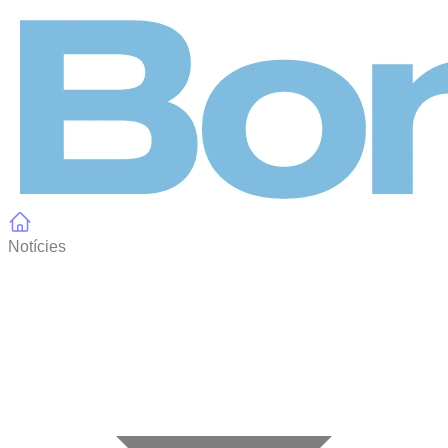
Panell de gestió de galetes
Notícies